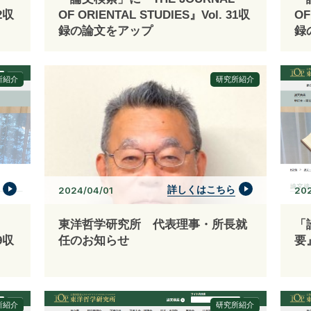
32収
OF ORIENTAL STUDIES』Vol. 31収
OF
録の論文をアップ
録
所紹介
研究所紹介
詳しくはこちら
2024/04/01
202
東洋哲学研究所 代表理事・所長就
「
29収
任のお知らせ
要
所紹介
研究所紹介