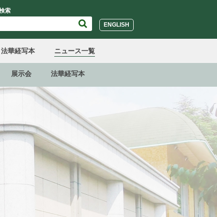
検索
ENGLISH
法華経写本
ニュース一覧
展示会
法華経写本