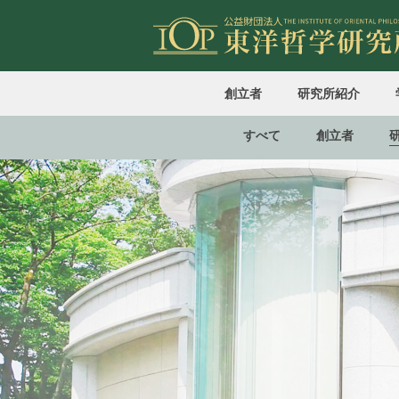
創立者
研究所紹介
すべて
創立者