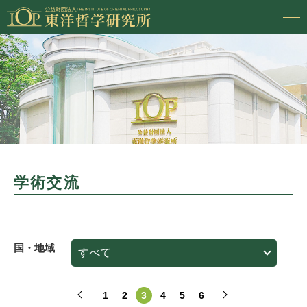
学術交流
国・地域
1
2
3
4
5
6