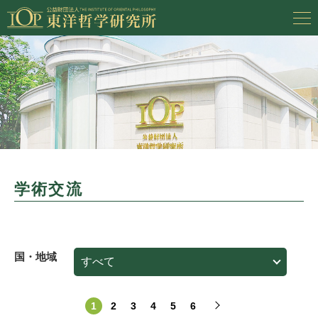
学術交流
国・地域
1
2
3
4
5
6