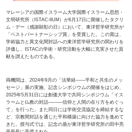
マレーシアの国際イスラーム大学国際イスラーム思想・
文明研究所（ISTAC-IIUM）が
6月17日に
開催したタクリ
ム・デー（感謝顕彰の日）において、東洋哲学研究所が
「ベストパートナーシップ賞」を受賞した。この賞は、
学術協力と異文化間対話への東洋哲学研究所の関わりを
評価し、ISTACの学術・研究活動を大幅に充実させた貢
献を讃えたものである。
両機関は、2024年9月の「法華経――平和と共生のメッ
セージ」展の実施、記念シンポジウムの開催をはじめ、
2025年5月31日には創価大学で共同シンポジウム「イス
ラームと仏教の対話―――信仰と人間の在り方をめぐっ
て」を行った。また同日には学術交流協定を締結するな
ど、宗教間対話を通じた平和構築に向けた協力を進めて
きた。授与式では、記念の盾が東洋哲学研究所の田中亮
平所長に手渡された。