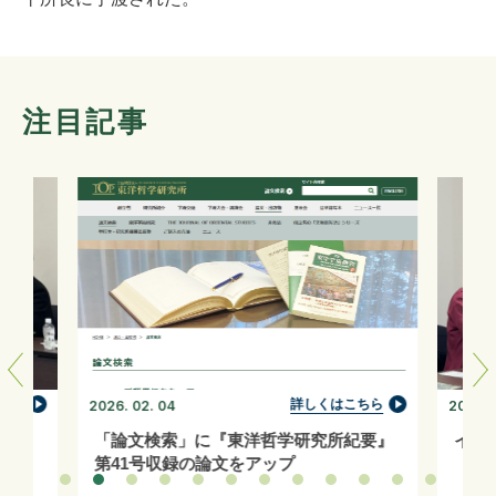
注目記事
ちら
詳しくはこちら
2026. 02. 04
2026. 0
「論文検索」に『東洋哲学研究所紀要』
イン
第41号収録の論文をアップ