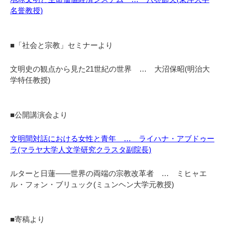
名誉教授)
■「社会と宗教」セミナーより
文明史の観点から見た21世紀の世界 … 大沼保昭(明治大
学特任教授)
■公開講演会より
文明間対話における女性と青年 … ライハナ・アブドゥー
ラ(マラヤ大学人文学研究クラスタ副院長)
ルターと日蓮――世界の両端の宗教改革者 … ミヒャエ
ル・フォン・ブリュック(ミュンヘン大学元教授)
■寄稿より