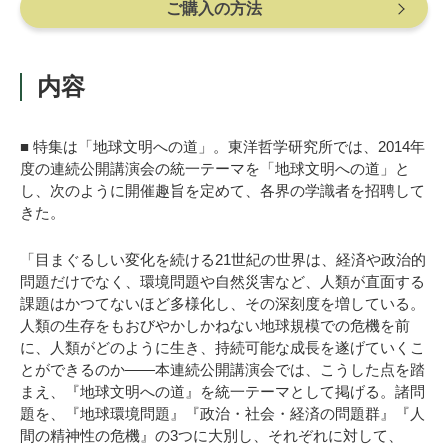
ご購入の方法
内容
■ 特集は「地球文明への道」。東洋哲学研究所では、2014年
度の連続公開講演会の統一テーマを「地球文明への道」と
し、次のように開催趣旨を定めて、各界の学識者を招聘して
きた。
「目まぐるしい変化を続ける21世紀の世界は、経済や政治的
問題だけでなく、環境問題や自然災害など、人類が直面する
課題はかつてないほど多様化し、その深刻度を増している。
人類の生存をもおびやかしかねない地球規模での危機を前
に、人類がどのように生き、持続可能な成長を遂げていくこ
とができるのか――本連続公開講演会では、こうした点を踏
まえ、『地球文明への道』を統一テーマとして掲げる。諸問
題を、『地球環境問題』『政治・社会・経済の問題群』『人
間の精神性の危機』の3つに大別し、それぞれに対して、