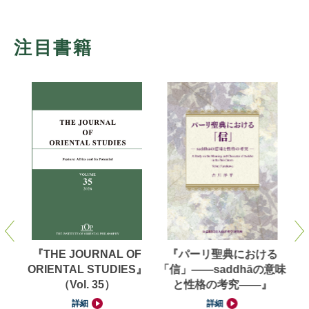
注目書籍
洋学
『THE JOURNAL OF
『パーリ聖典における
【
（第
ORIENTAL STUDIES』
「信」——saddhāの意味
対
（Vol. 35）
と性格の考究——』
池
詳細
詳細