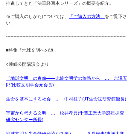
推進してきた「法華経写本シリーズ」の概要を紹介。
※ご購入のしかたについては、
「ご購入の方法」
をご覧下さ
い。
--------------------------------------------------------------------------------
■特集「地球文明への道」
○連続公開講演会より
「地球文明」の肖像――比較文明学の旅路から … 吉澤五
郎(比較文明学会元会長)
生命を基本にする社会 … 中村桂子(JT生命誌研究館館長)
宇宙から考える文明 … 松井孝典(千葉工業大学惑星探査
研究センター所長)
地球文明と生命価値経済システム … 八巻節夫(東洋大学