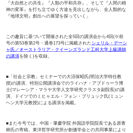
『大自然との共生』『人類の平和共存』、そして『人間の精
神の変革』を打ち立てゆく方途を見出しながら、全人類的な
『地球文明』創出への展望を探っていく」
この趣旨に基づいて開催された全5回の講演会から4回(※前
号の第53巻第2号・通巻173号に掲載された
シェリル・デーシ
ャ氏／オーストラリア・クイーンズランド工科大学上級講師
の講演
を除く)を収録。
■「社会と宗教」セミナーでの大沼保昭氏(明治大学特任教
授)の講演、特別公開講演会でのライハナ・アブドゥーラ博
士(マレーシア・マラヤ大学人文学研究クラスタ副院長)の講
演、ドイツでのミヒャエル・フォン・ブリュック氏(ミュン
ヘン大学元教授)による講演を掲載。
■また今号では、中国・肇慶学院 外国語学院院長である原青
林氏の寄稿、東洋哲学研究所が創価学会との共同事業により