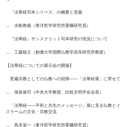
「法華経写本シリーズ」の概要と意義
… 水船教義（東洋哲学研究所委嘱研究員）
『法華経』サンスクリット写本研究の現況について
… 工藤順之（創価大学国際仏教学高等研究所教授）
【法華経についての展示会の開催】
普遍宗教としての仏教への回帰――「法華経展」に寄せて
… 保坂俊司（中央大学教授、比較文明学会会長）
「法華経――平和と共生のメッセージ」展に見る仏教とイ
スラームの文化・宗教交流
… 蔦木栄一（東洋哲学研究所委嘱研究員）