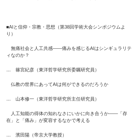
■AIと信仰・宗教・思想（第38回学術大会シンポジウムよ
り）
無痛社会と人工共感――痛みを感じるAIはシンギュラリテ
ィなのか？
… 篠宮紀彦（東洋哲学研究所委嘱研究員）
仏教の世界にあってAIは何ができるのだろうか
… 山本修一（東洋哲学研究所主任研究員）
人工知能の得体の知れなさにいかに向き合うか――「存
在」と「痛み」が変容するなかで考える
… 濱田陽（帝京大学教授）