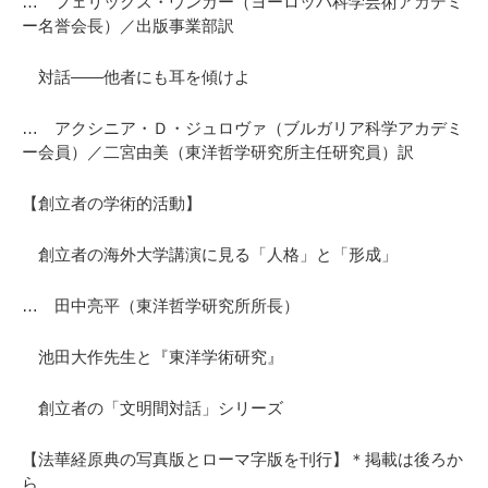
… フェリックス・ウンガー（ヨーロッパ科学芸術アカデミ
ー名誉会長）／出版事業部訳
対話——他者にも耳を傾けよ
… アクシニア・Ｄ・ジュロヴァ（ブルガリア科学アカデミ
ー会員）／二宮由美（東洋哲学研究所主任研究員）訳
【創立者の学術的活動】
創立者の海外大学講演に見る「人格」と「形成」
… 田中亮平（東洋哲学研究所所長）
池田大作先生と『東洋学術研究』
創立者の「文明間対話」シリーズ
【法華経原典の写真版とローマ字版を刊行】＊掲載は後ろか
ら