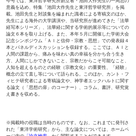
今号では、東洋哲学研究所創立者・池田大作先生の一周忌の
意義を込め、特集「池田大作先生と東洋哲学研究所」を掲
載。池田先生と対談集を編まれた識者による寄稿文のほか、
先生による海外の大学講演や、当研究所が進めてきた「法華
経写本シリーズ」、法華経に関する学術的展示等についての
論文６本を取り上げる。また、本年５月に開催した学術大会
記念シンポジウム「ＡＩと信仰・宗教・思想」での発表録４
本とパネルディスカッションを収録する。ここでは、ＡＩと
人間の課題から、痛みを味わい真の幸福を分かち合う生き
方、人間にしかできないこと、宗教だからこそ可能なこと、
人知を超えるものとの経験（宗教文化）の重要性、「経験」
概念の立て直し等について語られる。このほか、カント・フ
ィヒテ研究者による寄稿論文や、神学者エックハルトに関す
る論文（「思想の扉」のコーナー）、コラム、書評、研究覚
え書きを収める。
※掲載時の役職は当時のものです。なお、これまでに発刊さ
れた「東洋学術研究」から、主な論文については、ホームペ
ージ内の
「論文検索」
から閲覧することができます。