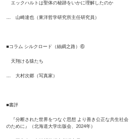
エックハルトは聖体の秘跡をいかに理解したのか
… 山崎達也（東洋哲学研究所主任研究員）
■コラム シルクロード（絲綢之路）⑥
天翔ける猿たち
… 大村次郷（写真家）
■書評
『分断された世界をつなぐ思想 より善き公正な共生社会
のために』（北海道大学出版会、2024年）