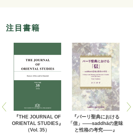
注目書籍
洋学
『THE JOURNAL OF
『パーリ聖典における
【
（第
ORIENTAL STUDIES』
「信」——saddhāの意味
対
（Vol. 35）
と性格の考究——』