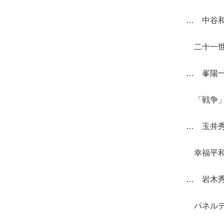
… 中谷
二十一世
… 峯陽
「戦争」
… 玉井
幸福平和
… 岩木
パネルデ