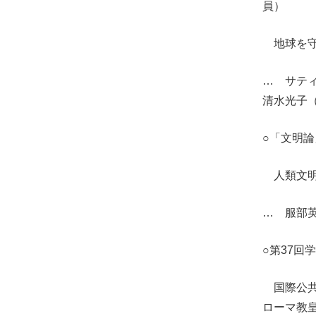
員）
地球を守
… サテ
清水光子
○「文明
人類文明
… 服部
○第37回
国際公共
ローマ教