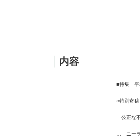
内容
■特集 平
○特別寄稿
公正な不
… ニー