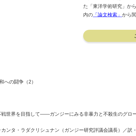
た「東洋学術研究」か
内の
「論文検索」
から
和への闘争（2）
戦世界を目指して――ガンジーにみる非暴力と不殺生のグロ
ラカンタ・ラダクリシュナン（ガンジー研究評議会議長）／訳