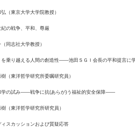
和弘（東京大学大学院教授）
紀の戦争、平和、尊厳
一（同志社大学教授）
を乗り越える人間の創造性――池田ＳＧＩ会長の平和提言に
秀樹（東洋哲学研究所委嘱研究員）
学の試み――戦争に抗(あらが)う福祉的安全保障――
秀樹（東洋哲学研究所研究員）
ィスカッションおよび質疑応答