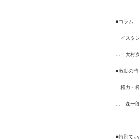
■コラム
イスタン
… 大村
■激動の
権力・権
… 森一
■特別