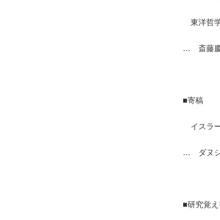
東洋哲学
… 斎藤
■寄稿
イスラー
… ダヌ
■研究覚