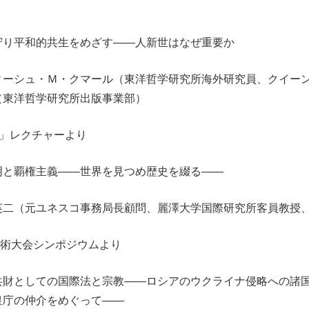
り平和的共生をめざす――人新世はなぜ重要か
ィーシュ・Ｍ・クマール（東洋哲学研究所海外研究員、クイー
（東洋哲学研究所出版事業部）
論」レクチャーより
と覇権主義――世界を見つめ歴史を綴る――
英二（元ユネスコ事務局長顧問、麗澤大学国際研究所客員教授
学術大会シンポジウムより
財としての国際法と宗教――ロシアのウクライナ侵略への諸国
皇庁の仲介をめぐって――