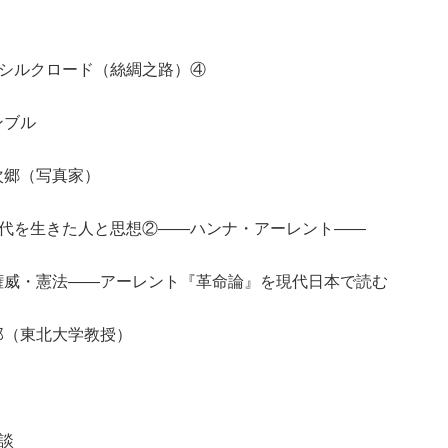
 シルクロード（絲綢之路）④
ブル
次郷（写真家）
時代を生きた人と思想②――ハンナ・アーレント――
威・憲法――アーレント『革命論』を現代日本で読む
郎（東北大学教授）
てい談