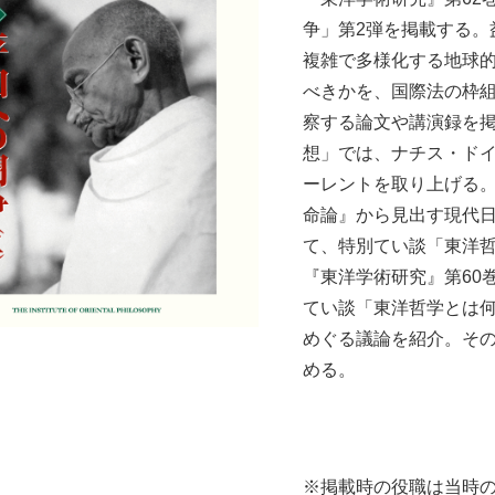
争」第2弾を掲載する。
複雑で多様化する地球
べきかを、国際法の枠
察する論文や講演録を
想」では、ナチス・ド
ーレントを取り上げる
命論』から見出す現代
て、特別てい談「東洋
『東洋学術研究』第60巻
てい談「東洋哲学とは
めぐる議論を紹介。そ
める。
※掲載時の役職は当時