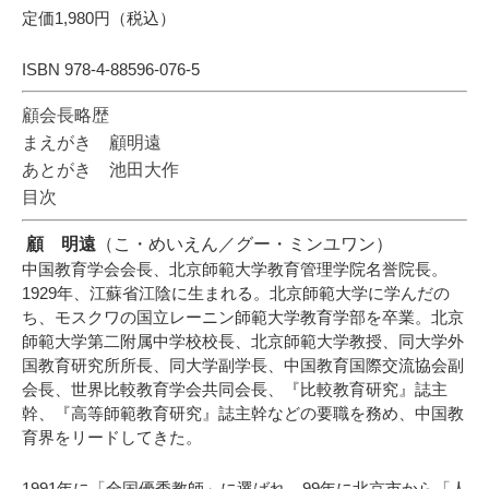
定価1,980円（税込）
ISBN 978-4-88596-076-5
顧会長略歴
まえがき 顧明遠
あとがき 池田大作
目次
顧 明遠
（こ・めいえん／グー・ミンユワン）
中国教育学会会長、北京師範大学教育管理学院名誉院長。
1929年、江蘇省江陰に生まれる。北京師範大学に学んだの
ち、モスクワの国立レーニン師範大学教育学部を卒業。北京
師範大学第二附属中学校校長、北京師範大学教授、同大学外
国教育研究所所長、同大学副学長、中国教育国際交流協会副
会長、世界比較教育学会共同会長、『比較教育研究』誌主
幹、『高等師範教育研究』誌主幹などの要職を務め、中国教
育界をリードしてきた。
1991年に「全国優秀教師」に選ばれ、99年に北京市から「人