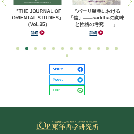
洋学
『THE JOURNAL OF
『パーリ聖典における
【
（第
ORIENTAL STUDIES』
「信」——saddhāの意味
対
（Vol. 35）
と性格の考究——』
池
詳細
詳細
Share
Tweet
LINE