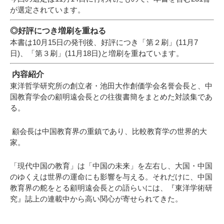
が選定されています。
◎好評につき増刷を重ねる
本書は10月15日の発刊後、好評につき「第２刷」(11月7
日)、「第３刷」(11月18日)と増刷を重ねています。
内容紹介
東洋哲学研究所の創立者・池田大作創価学会名誉会長と、中
国教育学会の顧明遠会長との往復書簡をまとめた対談集であ
る。
顧会長は中国教育界の重鎮であり、比較教育学の世界的大
家。
「現代中国の教育」は「中国の未来」を左右し、大国・中国
のゆくえは世界の運命にも影響を与える。それだけに、中国
教育界の舵をとる顧明遠会長との語らいには、『東洋学術研
究』誌上の連載中から高い関心が寄せられてきた。