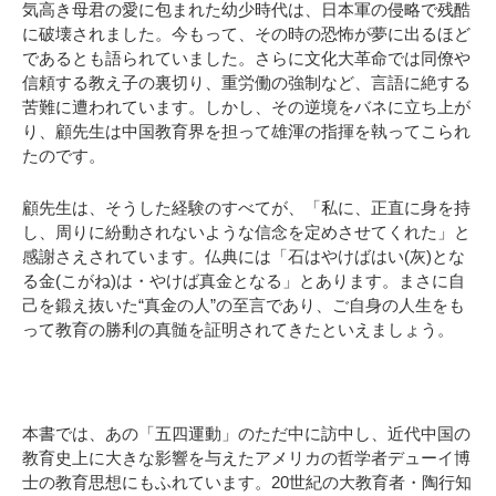
気高き母君の愛に包まれた幼少時代は、日本軍の侵略で残酷
に破壊されました。今もって、その時の恐怖が夢に出るほど
であるとも語られていました。さらに文化大革命では同僚や
信頼する教え子の裏切り、重労働の強制など、言語に絶する
苦難に遭われています。しかし、その逆境をバネに立ち上が
り、顧先生は中国教育界を担って雄渾の指揮を執ってこられ
たのです。
顧先生は、そうした経験のすべてが、「私に、正直に身を持
し、周りに紛動されないような信念を定めさせてくれた」と
感謝さえされています。仏典には「石はやけばはい(灰)とな
る金(こがね)は・やけば真金となる」とあります。まさに自
己を鍛え抜いた“真金の人”の至言であり、ご自身の人生をも
って教育の勝利の真髄を証明されてきたといえましょう。
本書では、あの「五四運動」のただ中に訪中し、近代中国の
教育史上に大きな影響を与えたアメリカの哲学者デューイ博
士の教育思想にもふれています。20世紀の大教育者・陶行知