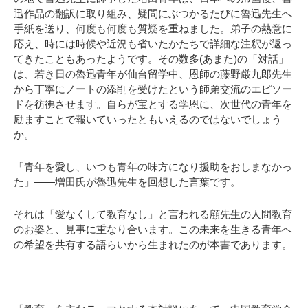
迅作品の翻訳に取り組み、疑問にぶつかるたびに魯迅先生へ
手紙を送り、何度も何度も質疑を重ねました。弟子の熱意に
応え、時には時候や近況も省いたかたちで詳細な注釈が返っ
てきたこともあったようです。その数多(あまた)の「対話」
は、若き日の魯迅青年が仙台留学中、恩師の藤野厳九郎先生
から丁寧にノートの添削を受けたという師弟交流のエピソー
ドを彷彿させます。自らが宝とする学恩に、次世代の青年を
励ますことで報いていったともいえるのではないでしょう
か。
「青年を愛し、いつも青年の味方になり援助をおしまなかっ
た」――増田氏が魯迅先生を回想した言葉です。
それは「愛なくして教育なし」と言われる顧先生の人間教育
のお姿と、見事に重なり合います。この未来を生きる青年へ
の希望を共有する語らいから生まれたのが本書であります。