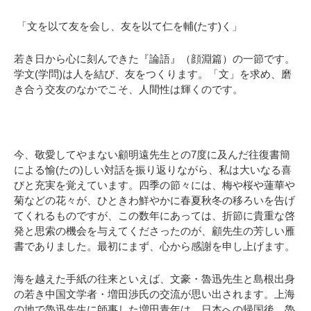
「文を以て友を会し、友を以て仁を輔(たす)く」
若き日から心に刻んできた『論語』（顔淵篇）の一節です。
学文(学問)は人を結び、友をつくります。「文」を求め、磨
き合う交友のなかでこそ、人間性は輝くのです。
今、敬愛してやまない顧明遠先生との7度に及んだ往復書簡
による愉(たの)しい対話を振り返りながら、私は大いなる喜
びと充実を覚えています。四季の節々には、梅や桜や蓮華や
菊などの花々が、ひときわ鮮やかに春夏秋冬の移ろいを告げ
てくれるものですが、この数年にあっては、折節に貴重な啓
発と思索の機会を与えてくださったのが、顧先生の芳しい雁
書でありました。最初にまず、心から感謝を申し上げます。
海を越えた手紙の往来といえば、文豪・魯迅先生と島根出身
の若き中国文学者・増田渉氏の交流が思い出されます。上海
の地で魯迅先生に師事した増田青年は、日本への帰国後、魯