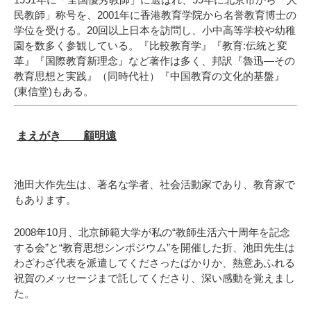
民教師」称号を、2001年に香港教育学院から名誉教育博士の
学位を受ける。20回以上日本を訪問し、小中高等学校や幼稚
園を数多く参観している。『比較教育学』『教育:伝統と変
革』『国際教育新理念』など著作は多く、邦訳『魯迅―その
教育思想と実践』（同時代社）『中国教育の文化的基盤』
(東信堂)もある。
まえがき 顧明遠
池田大作先生は、著名な学者、社会活動家であり、教育家で
もあります。
2008年10月、北京師範大学が私の“教師生活六十周年を記念
する会”と“教育思想シンポジウム”を開催した折、池田先生は
わざわざ代表を派遣してくださったばかりか、熱意あふれる
祝賀のメッセージまで託してくださり、深い感動を覚えまし
た。