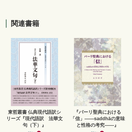
関連書籍
東哲叢書 仏典現代語訳シ
『パーリ聖典における
リーズ『現代語訳 法華文
「信」——saddhāの意味
句（下）』
と性格の考究——』