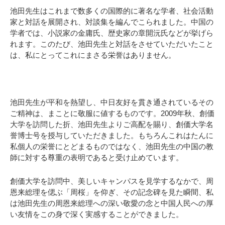
池田先生はこれまで数多くの国際的に著名な学者、社会活動
家と対話を展開され、対談集を編んでこられました。中国の
学者では、小説家の金庸氏、歴史家の章開沅氏などが挙げら
れます。このたび、池田先生と対話をさせていただいたこと
は、私にとってこれにまさる栄誉はありません。
池田先生が平和を熱望し、中日友好を貫き通されているその
ご精神は、まことに敬服に値するものです。2009年秋、創価
大学を訪問した折、池田先生よりご高配を賜り、創価大学名
誉博士号を授与していただきました。もちろんこれはたんに
私個人の栄誉にとどまるものではなく、池田先生の中国の教
師に対する尊重の表明であると受け止めています。
創価大学を訪問中、美しいキャンパスを見学するなかで、周
恩来総理を偲ぶ「周桜」を仰ぎ、その記念碑を見た瞬間、私
は池田先生の周恩来総理への深い敬愛の念と中国人民への厚
い友情をこの身で深く実感することができました。