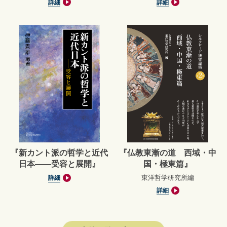
詳細
詳細
『新カント派の哲学と近代
『仏教東漸の道 西域・中
日本――受容と展開』
国・極東篇』
東洋哲学研究所編
詳細
詳細