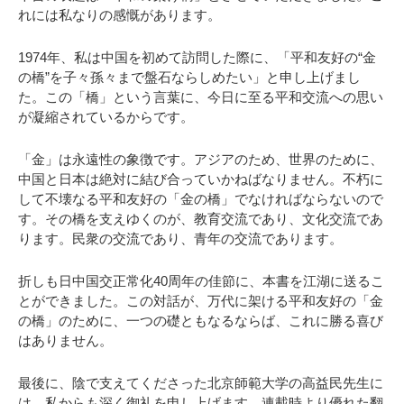
れには私なりの感慨があります。
1974年、私は中国を初めて訪問した際に、「平和友好の“金
の橋”を子々孫々まで盤石ならしめたい」と申し上げまし
た。この「橋」という言葉に、今日に至る平和交流への思い
が凝縮されているからです。
「金」は永遠性の象徴です。アジアのため、世界のために、
中国と日本は絶対に結び合っていかねばなりません。不朽に
して不壊なる平和友好の「金の橋」でなければならないので
す。その橋を支えゆくのが、教育交流であり、文化交流であ
ります。民衆の交流であり、青年の交流であります。
折しも日中国交正常化40周年の佳節に、本書を江湖に送るこ
とができました。この対話が、万代に架ける平和友好の「金
の橋」のために、一つの礎ともなるならば、これに勝る喜び
はありません。
最後に、陰で支えてくださった北京師範大学の高益民先生に
は、私からも深く御礼を申し上げます。連載時より優れた翻