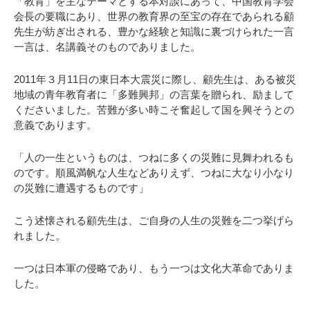
「教育」を主なテーマとする本対談にあって、中国教育学会
会長の要職にあり、世界の教育界の至宝の存在であられる顧
先生が紡ぎ出される、豊かな経験と知識に裏づけられた一言
一言は、名講義そのものでありました。
2011年３月11日の東日本大震災に際し、顧先生は、ある被災
地域の青年教育者に「多難興邦」の言葉を贈られ、励まして
くださいました。苦難が多い時こそ奮起して国を興そうとの
意義であります。
「人の一生というものは、つねに多くの災難に見舞われるも
のです。順風満帆な人生などありえず、つねに大なり小なり
の災難に遭遇するものです」
こう述懐される顧先生は、ご自身の人生の災難を二つ挙げら
れました。
一つは日本軍の侵略であり、もう一つは文化大革命でありま
した。