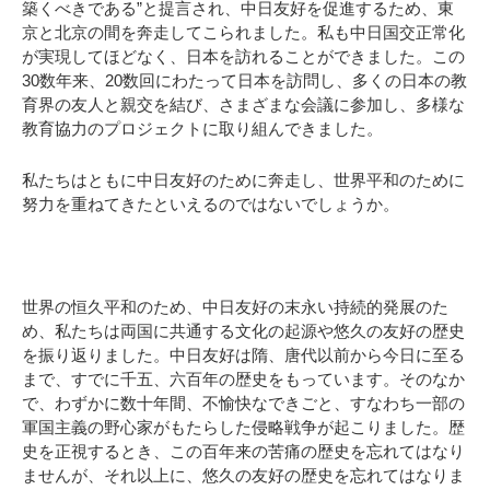
築くべきである”と提言され、中日友好を促進するため、東
京と北京の間を奔走してこられました。私も中日国交正常化
が実現してほどなく、日本を訪れることができました。この
30数年来、20数回にわたって日本を訪問し、多くの日本の教
育界の友人と親交を結び、さまざまな会議に参加し、多様な
教育協力のプロジェクトに取り組んできました。
私たちはともに中日友好のために奔走し、世界平和のために
努力を重ねてきたといえるのではないでしょうか。
世界の恒久平和のため、中日友好の末永い持続的発展のた
め、私たちは両国に共通する文化の起源や悠久の友好の歴史
を振り返りました。中日友好は隋、唐代以前から今日に至る
まで、すでに千五、六百年の歴史をもっています。そのなか
で、わずかに数十年間、不愉快なできごと、すなわち一部の
軍国主義の野心家がもたらした侵略戦争が起こりました。歴
史を正視するとき、この百年来の苦痛の歴史を忘れてはなり
ませんが、それ以上に、悠久の友好の歴史を忘れてはなりま