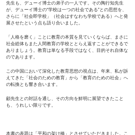
先生も、デューイ博士の弟子の一人です。その陶行知先生
が、デューイ博士の“学校は一つの社会である”との思想を、
さらに「社会即学校」（社会はすなわち学校である）へと発
展させたという点も語り合いました。
「人格を磨く」ことに教育の本質を見ていくならば、まさに
社会総体もまた人間教育の学校ととらえ返すことができるで
ありましょう。教育は単なる手段ではなく、目的それ自体な
のであります。
この中国において深化した教育思想の視点は、年来、私が訴
えてきた「社会のための教育」から「教育のための社会」へ
の転換とも響き合います。
顧先生との対話を通し、その方向を鮮明に展望できたこと
も、うれしい限りです。
本書の表題は「平和の架け橋」とさせていただきました。こ