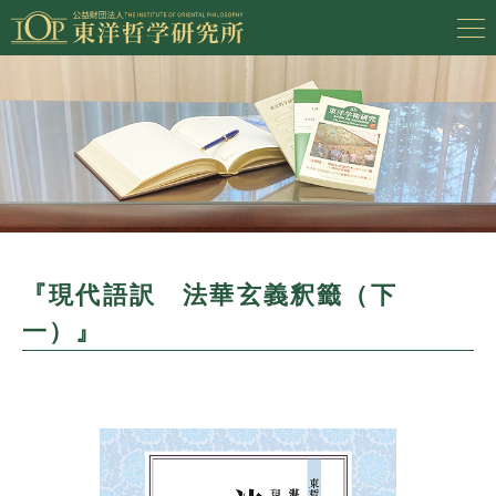
『現代語訳 法華玄義釈籤（下
一）』