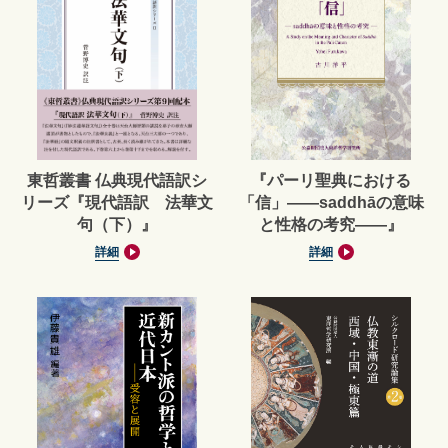
東哲叢書 仏典現代語訳シ
『パーリ聖典における
リーズ『現代語訳 法華文
「信」——saddhāの意味
句（下）』
と性格の考究——』
詳細
詳細