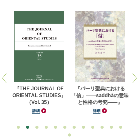
洋学
『THE JOURNAL OF
『パーリ聖典における
【
（第
ORIENTAL STUDIES』
「信」——saddhāの意味
対
（Vol. 35）
と性格の考究——』
池
詳細
詳細