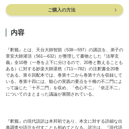
ご購入の方法
内容
『釈籤』とは、天台大師智顗（538―597）の講説を、弟子の
章安大師灌頂（561―632）が整理して書物とした『法華玄
義』全10巻（一巻を上下に分けるので、20巻と数えることも
ある）に対する妙楽大師湛然（711―782）の注釈書全20巻
である。第６回配本では、巻第十二から巻第十六を収録して
いる。巻第十四には、観心の実践の要点を十種の不二門によ
って論じた「十不二門」を収め、「色心不二」「依正不二」
についてのまとまった議論が展開されている。
『釈籤』の現代語訳は本邦初であり、本文に対する詳細な出
典調査や語注を付すことも初めてとなる。訳注は、『現代語