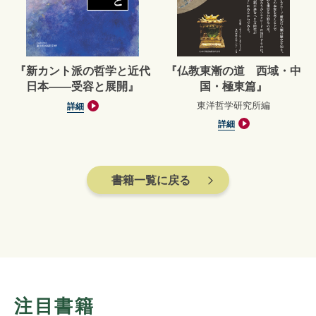
『新カント派の哲学と近代
『仏教東漸の道 西域・中
日本――受容と展開』
国・極東篇』
東洋哲学研究所編
詳細
詳細
書籍一覧に戻る
注目書籍