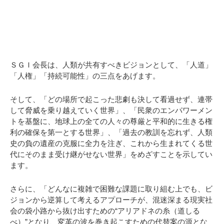
ＳＧＩ会長は、人類が共有すべきビジョンとして、「人道」
「人権」「持続可能性」の三点をあげます。
そして、「どの場所で起こった悲劇も決して看過せず、連帯
して脅威を乗り越えていく世界」、「民衆のエンパワーメン
トを基盤に、地球上の全ての人々の尊厳と平和的に生きる権
利の確保を第一とする世界」、「過去の教訓を忘れず、人類
史の負の遺産の克服に全力を注ぎ、これから生まれてくる世
代にそのまま受け継がせない世界」をめざすことを示してい
ます。
さらに、「どんなに複雑で困難な課題に取り組む上でも、ビ
ジョンから逆算して考えるアプローチが、混迷深まる現実社
会の袋小路から抜け出すための“アリアドネの糸（道しる
べ）”となり、変革の波を巻き起こすための代替案の源とな