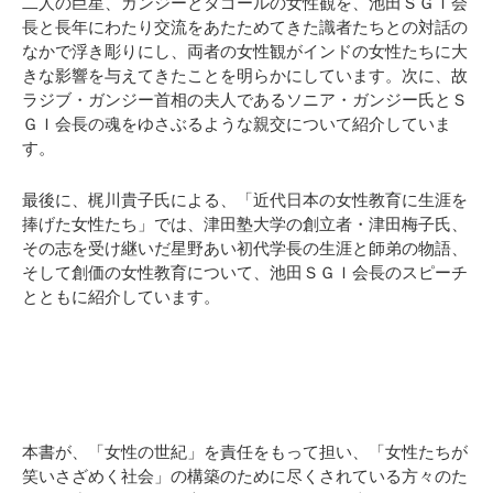
二人の巨星、ガンジーとタゴールの女性観を、池田ＳＧＩ会
長と長年にわたり交流をあたためてきた識者たちとの対話の
なかで浮き彫りにし、両者の女性観がインドの女性たちに大
きな影響を与えてきたことを明らかにしています。次に、故
ラジブ・ガンジー首相の夫人であるソニア・ガンジー氏とＳ
ＧＩ会長の魂をゆさぶるような親交について紹介していま
す。
最後に、梶川貴子氏による、「近代日本の女性教育に生涯を
捧げた女性たち」では、津田塾大学の創立者・津田梅子氏、
その志を受け継いだ星野あい初代学長の生涯と師弟の物語、
そして創価の女性教育について、池田ＳＧＩ会長のスピーチ
とともに紹介しています。
本書が、「女性の世紀」を責任をもって担い、「女性たちが
笑いさざめく社会」の構築のために尽くされている方々のた