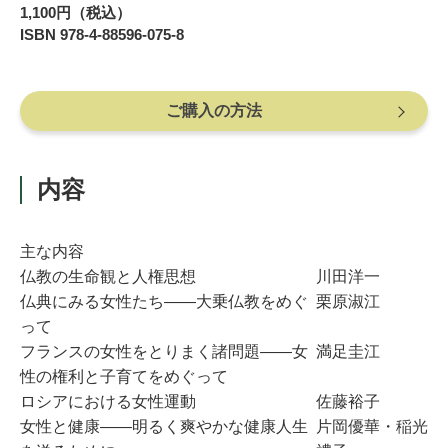
1,100円（税込）
ISBN 978-4-88596-075-8
ご購入の方法
内容
主な内容
仏教の生命観と人権思想
川田洋一
仏典にみる女性たち――大乗仏教をめぐ
栗原淑江
って
フランスの女性をとりまく諸問題――女
満足圭江
性の権利と子育てをめぐって
ロシアにおける女性運動
佐藤裕子
女性と健康――明るく爽やかな健康人生
片岡優華・稲光