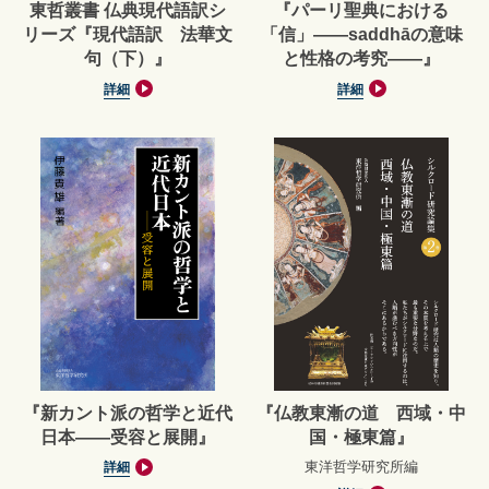
東哲叢書 仏典現代語訳シ
『パーリ聖典における
リーズ『現代語訳 法華文
「信」——saddhāの意味
句（下）』
と性格の考究——』
詳細
詳細
『新カント派の哲学と近代
『仏教東漸の道 西域・中
日本――受容と展開』
国・極東篇』
東洋哲学研究所編
詳細