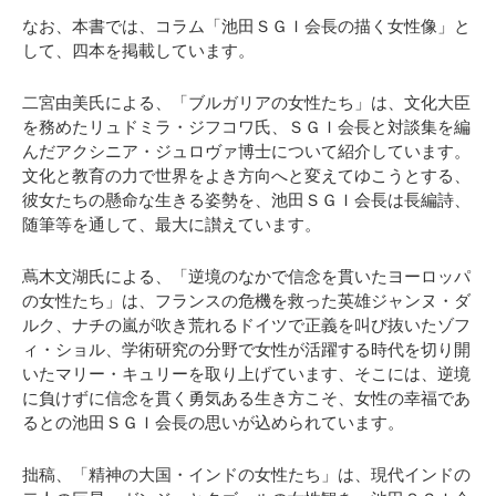
なお、本書では、コラム「池田ＳＧＩ会長の描く女性像」と
して、四本を掲載しています。
二宮由美氏による、「ブルガリアの女性たち」は、文化大臣
を務めたリュドミラ・ジフコワ氏、ＳＧＩ会長と対談集を編
んだアクシニア・ジュロヴァ博士について紹介しています。
文化と教育の力で世界をよき方向へと変えてゆこうとする、
彼女たちの懸命な生きる姿勢を、池田ＳＧＩ会長は長編詩、
随筆等を通して、最大に讃えています。
蔦木文湖氏による、「逆境のなかで信念を貫いたヨーロッパ
の女性たち」は、フランスの危機を救った英雄ジャンヌ・ダ
ルク、ナチの嵐が吹き荒れるドイツで正義を叫び抜いたゾフ
ィ・ショル、学術研究の分野で女性が活躍する時代を切り開
いたマリー・キュリーを取り上げています、そこには、逆境
に負けずに信念を貫く勇気ある生き方こそ、女性の幸福であ
るとの池田ＳＧＩ会長の思いが込められています。
拙稿、「精神の大国・インドの女性たち」は、現代インドの