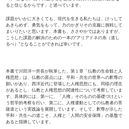
ると信じるからです」と述べています。
課題がいかに大きくても、現代を生きる私たちは、けっして
あきらめず、勇気をもって、力のかぎりその克服に挑戦して
まいりたいと思います。本書も、ささやかではありますが、
こうした課題の解決のための一本の“アリアドネの糸（道し
るべ）”となることができれば幸いです。
本書で川田洋一所長が執筆した、第１章「仏教の生命観と人
権思想」は、仏教の原点には、平和・共生の世界への釈尊の
願いがあり、西洋近代に登場した人権思想にも、同様の理念
があるとし、仏教と人権思想の関連性について考察していま
す。具体的には、第一に、「人権」そのものの基礎づけとい
う哲学的考察を行い、第二に、人権運動としての仏教者の菩
薩道という実践論を展開しています。そして、釈尊が示した
平和・共生への道こそ、人権と「人間の安全保障」の基盤で
あると指摘しています。