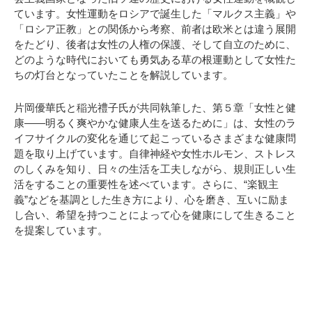
ています。女性運動をロシアで誕生した「マルクス主義」や
「ロシア正教」との関係から考察、前者は欧米とは違う展開
をたどり、後者は女性の人権の保護、そして自立のために、
どのような時代においても勇気ある草の根運動として女性た
ちの灯台となっていたことを解説しています。
片岡優華氏と稲光禮子氏が共同執筆した、第５章「女性と健
康――明るく爽やかな健康人生を送るために」は、女性のラ
イフサイクルの変化を通じて起こっているさまざまな健康問
題を取り上げています。自律神経や女性ホルモン、ストレス
のしくみを知り、日々の生活を工夫しながら、規則正しい生
活をすることの重要性を述べています。さらに、“楽観主
義”などを基調とした生き方により、心を磨き、互いに励ま
し合い、希望を持つことによって心を健康にして生きること
を提案しています。