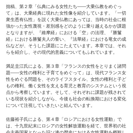
拙稿、第２章「仏典にみる女性たち――大乗仏教をめぐっ
て」は、大乗経典に現れた女性像を紹介しています。「一切
衆生悉有仏性」を説く大乗仏教にあっては、当時の社会に根
強かった女性蔑視・差別感をどのように乗り越えるかが課題
となりますが、『維摩経』における「空」の法理、『勝鬘
経』における勝鬘夫人の誓い、『法華経』における竜女の成
仏などが、そうした課題にこたえています。本章では、それ
らを紹介し、その現代的意義についてもふれています。
満足圭江氏による、第３章「フランスの女性をとりまく諸問
題――女性の権利と子育てをめぐって」は、現代フランス女
性をめぐる問題を、そのライフスタイル、女性の権利と子ど
もの権利、働く女性を支える育児と教育のシステムという視
点から考察しています。そして、それぞれに課題が残されて
いる現状を紹介しながら、今後も社会の転換期における変化
について注視していきたいと結んでいます。
佐藤裕子氏による、第４章「ロシアにおける女性運動」で
は、十九世紀末にロシアの女性解放運動を経て、世界初の社
会主義国家となった旧ソ連の歴史における女性運動を概観し