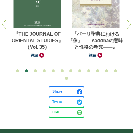
洋学
『THE JOURNAL OF
『パーリ聖典における
【
（第
ORIENTAL STUDIES』
「信」——saddhāの意味
対
（Vol. 35）
と性格の考究——』
池
詳細
詳細
Share
Tweet
LINE