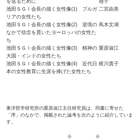
を送るために
禮子
池田ＳＧＩ会長の描く女性像(1) ブルガ
二宮由美
リアの女性たち
池田ＳＧＩ会長の描く女性像(2) 逆境の
蔦木文湖
なかで信念を貫いたヨーロッパの女性た
ち
池田ＳＧＩ会長の描く女性像(3) 精神の
栗原淑江
大国・インドの女性たち
池田ＳＧＩ会長の描く女性像(4) 近代日
梶川貴子
本の女性教育に生涯を捧げた女性たち
東洋哲学研究所の栗原淑江主任研究員は、同書に寄せた
「序」のなかで、掲載された論考を次のように紹介していま
す。
※ ※