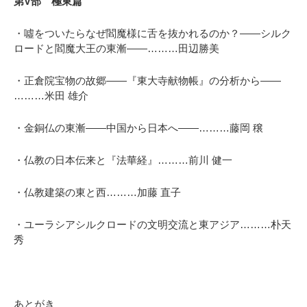
第V部 極東篇
・噓をついたらなぜ閻魔様に舌を抜かれるのか？——シルク
ロードと閻魔大王の東漸——………田辺勝美
・正倉院宝物の故郷——『東大寺献物帳』の分析から——
………米田 雄介
・金銅仏の東漸——中国から日本へ——………藤岡 穣
・仏教の日本伝来と『法華経』………
前川 健一
・仏教建築の東と西………加藤 直子
・ユーラシアシルクロードの文明交流と東アジア………朴天
秀
あとがき