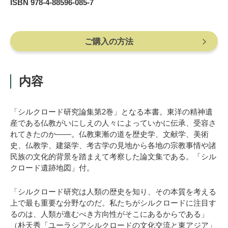
ISBN 978-4-88596-085-7
ご購入の方法
内容
「シルクロード研究論集第2巻」となる本書。東洋の精神遺
産である仏教がいにしえの人々によっていかに伝承、受容さ
れてきたのか――。仏教東漸の道を歴史学、文献学、美術
史、仏教学、建築学、考古学の見地から各地の宗教事情や諸
民族の文化的背景を踏まえて考察した論文集である。「シル
クロード遺跡地図」付。
「シルクロード研究は人類の歴史を知り、その本質を考える
上で最も重要な分野なのだ。私たちがシルクロードに注目す
るのは、人類が進むべき方向性がそこにあるからである」
（朴天秀「ユーラシアシルクロードの文化交流と東アジア」