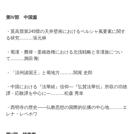
第IV部 中国篇
・莫高窟第249窟の天井壁画におけるペルシャ風要素に関す
る研究………張元林
・蜀漢・費禕・姜維政権における北伐戦略と非漢族につい
て………満田 剛
・「涼州諸国王」と蜀地方………関尾 史郎
・中国における『法華経』信仰―『弘賛法華伝』所収の功徳
譚・応験譚を中心に―………
松森 秀幸
・西明寺の歴史——仏教思想の国際的伝播の中心地………エ
レナ・レペホワ