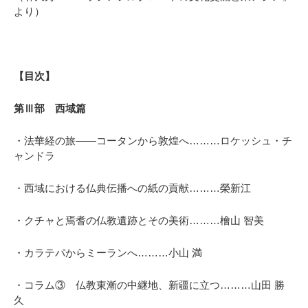
より）
【目次】
第Ⅲ部 西域篇
・法華経の旅――コータンから敦煌へ………ロケッシュ・チ
ャンドラ
・西域における仏典伝播への紙の貢献………榮新江
・クチャと焉耆の仏教遺跡とその美術………檜山 智美
・カラテパからミーランへ………小山 満
・コラム③ 仏教東漸の中継地、新疆に立つ………山田 勝
久