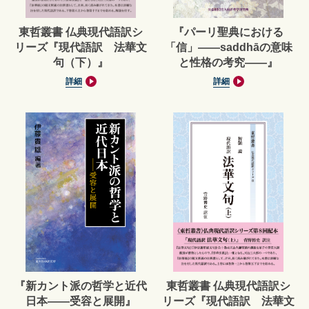
東哲叢書 仏典現代語訳シ
『パーリ聖典における
リーズ『現代語訳 法華文
「信」——saddhāの意味
句（下）』
と性格の考究——』
詳細
詳細
『新カント派の哲学と近代
東哲叢書 仏典現代語訳シ
日本――受容と展開』
リーズ『現代語訳 法華文