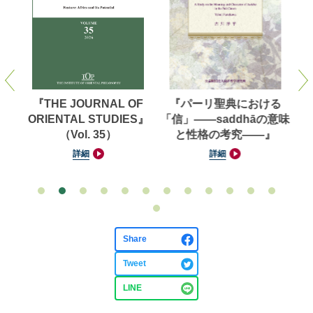
洋学
『THE JOURNAL OF
『パーリ聖典における
【
（第
ORIENTAL STUDIES』
「信」——saddhāの意味
対
（Vol. 35）
と性格の考究——』
池
詳細
詳細
Share
Tweet
LINE