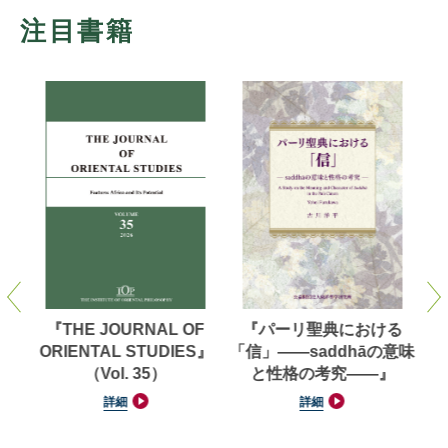
注目書籍
洋学
『THE JOURNAL OF
『パーリ聖典における
【
（第
ORIENTAL STUDIES』
「信」——saddhāの意味
対
（Vol. 35）
と性格の考究——』
池
詳細
詳細