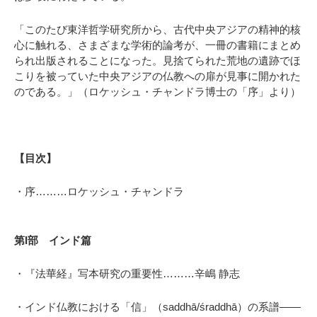
「このたび東洋哲学研究所から、古代中央アジアの精神的核
心に触れる、さまざまな学術的論考が、一冊の書籍にまとめ
られ出版されることになった。見捨てられた荒地の遺跡でほ
こりを被っていた中央アジアの仏教への扉が見事に開かれた
のである。」（ロケッシュ・チャンドラ博士の「序」より）
【目次】
・序………
ロケッシュ・チャンドラ
第I部 インド篇
・『法華経』写本研究の重要性………辛嶋
静志
・インド仏教における「信」（saddhā/śraddhā）の系譜――