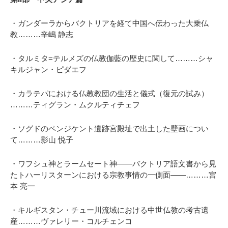
・ガンダーラからバクトリアを経て中国へ伝わった大乗仏
教………辛嶋
静志
・タルミタ=テルメズの仏教伽藍の歴史に関して………シャ
キルジャン・ピダエフ
・カラテパにおける仏教教団の生活と儀式（復元の試み）
………ティグラン・ムクルティチェフ
・ソグドのペンジケント遺跡宮殿址で出土した壁画につい
て………影山
悦子
・ワフシュ神とラームセート神――バクトリア語文書から見
たトハーリスターンにおける宗教事情の一側面――………宮
本
亮一
・キルギスタン・チュー川流域における中世仏教の考古遺
産………ヴァレリー・コルチェンコ