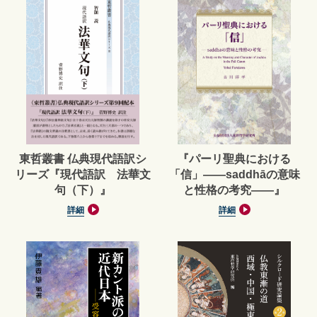
東哲叢書 仏典現代語訳シ
『パーリ聖典における
リーズ『現代語訳 法華文
「信」——saddhāの意味
句（下）』
と性格の考究——』
詳細
詳細