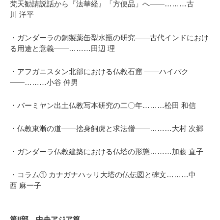
梵天勧請説話から『法華経』「方便品」へ――………古
川
洋平
・ガンダーラの銅製薬缶型水瓶の研究――古代インドにおけ
る用途と意義――………田辺
理
・アフガニスタン北部における仏教石窟 ――ハイバク
――………小谷
仲男
・バーミヤン出土仏教写本研究の二〇年………松田
和信
・仏教東漸の道――捨身飼虎と求法僧――………大村
次郷
・ガンダーラ仏教建築における仏塔の形態………加藤
直子
・コラム① カナガナハッリ大塔の仏伝図と碑文………中
西
麻一子
第II部 中央アジア篇