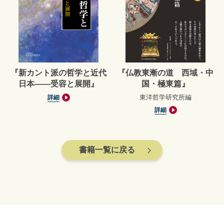
『新カント派の哲学と近代
『仏教東漸の道 西域・中
日本――受容と展開』
国・極東篇』
東洋哲学研究所編
詳細
詳細
書籍一覧に戻る