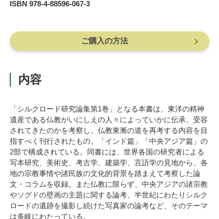
ISBN 978-4-88596-067-3
ご購入の方法
内容
「シルクロード研究論集第1巻」となる本書は、東洋の精神
遺産である仏教がいにしえの人々によっていかに伝承、受容
されてきたのかを考察し、仏教東漸の道を再考する内容を目
指すべく刊行されたもの。「インド篇」「中央アジア篇」の
2部で構成されている。同書には、世界各国の研究者による
写本研究、美術史、考古学、建築学、言語学の見地から、各
地の宗教事情や諸民族の文化的背景を踏まえて考察した論
文・コラムを収録。また仏教に限らず、中央アジアの諸宗教
やソグドの壁画の主題に関する論考、半世紀にわたりシルク
ロードの遺跡を撮影し続けた写真家の論考など、そのテーマ
は多岐にわたっている。