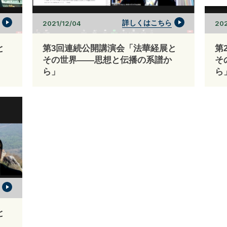
詳しくはこちら
2021/12/04
202
と
第3回連続公開講演会「法華経展と
第
その世界――思想と伝播の系譜か
そ
ら」
ら
と