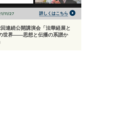
詳しくはこちら
1/11/27
2回連続公開講演会「法華経展と
の世界――思想と伝播の系譜か
」