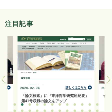
注目記事
ちら
詳しくはこちら
2026. 02. 04
2026. 0
「論文検索」に『東洋哲学研究所紀要』
イン
第41号収録の論文をアップ