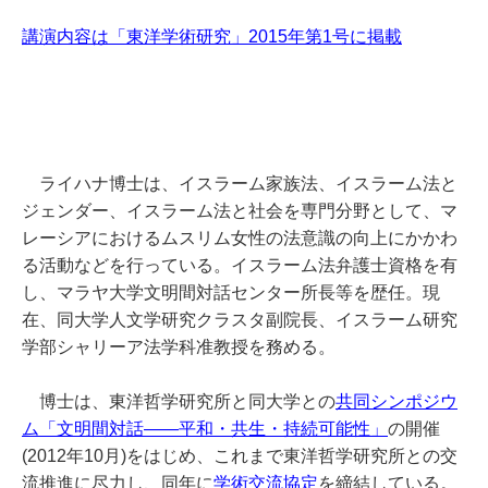
講演内容は「東洋学術研究」2015年第1号に掲載
ライハナ博士は、イスラーム家族法、イスラーム法と
ジェンダー、イスラーム法と社会を専門分野として、マ
レーシアにおけるムスリム女性の法意識の向上にかかわ
る活動などを行っている。イスラーム法弁護士資格を有
し、マラヤ大学文明間対話センター所長等を歴任。現
在、同大学人文学研究クラスタ副院長、イスラーム研究
学部シャリーア法学科准教授を務める。
博士は、東洋哲学研究所と同大学との
共同シンポジウ
ム「文明間対話――平和・共生・持続可能性」
の開催
(2012年10月)をはじめ、これまで東洋哲学研究所との交
流推進に尽力し、同年に
学術交流協定
を締結している。