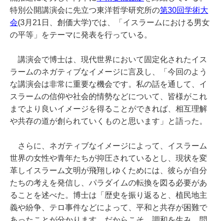
特別公開講演会に先立つ東洋哲学研究所の
第30回学術大
会
(3月21日、創価大学)では、「イスラームにおける男女
の平等」をテーマに発表を行っている。
講演会で博士は、現代世界において固定化されたイス
ラームのネガティブなイメージに言及し、「今回のよう
な講演会は非常に重要な機会です。私の話を通して、イ
スラームの信仰や社会的情勢などについて、皆様がこれ
までより良いイメージを得ることができれば、相互理解
や共存の道が創られていくものと思います」と語った。
さらに、ネガティブなイメージによって、イスラーム
世界の女性や青年たちが抑圧されているとし、現状を変
革しイスラーム文明が飛翔しゆくためには、彼らが自分
たちの考えを発信し、パラダイムの転換を図る必要があ
ることを述べた。博士は「歴史を振り返ると、植民地主
義や紛争、テロ事件などによって、平和と共存が困難で
あったことが分かります。だからこそ、調和を生み、問