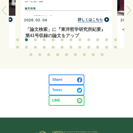
ちら
詳しくはこちら
2026. 02. 04
2026. 0
「論文検索」に『東洋哲学研究所紀要』
イン
第41号収録の論文をアップ
Share
Tweet
LINE