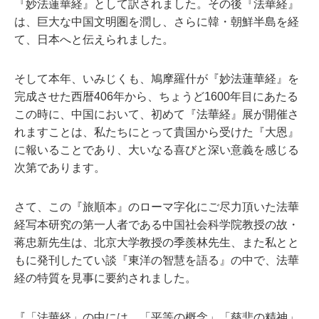
『妙法蓮華経』として訳されました。その後『法華経』
は、巨大な中国文明圏を潤し、さらに韓・朝鮮半島を経
て、日本へと伝えられました。
そして本年、いみじくも、鳩摩羅什が『妙法蓮華経』を
完成させた西暦406年から、ちょうど1600年目にあたる
この時に、中国において、初めて『法華経』展が開催さ
れますことは、私たちにとって貴国から受けた『大恩』
に報いることであり、大いなる喜びと深い意義を感じる
次第であります。
さて、この『旅順本』のローマ字化にご尽力頂いた法華
経写本研究の第一人者である中国社会科学院教授の故・
蒋忠新先生は、北京大学教授の季羨林先生、また私とと
もに発刊したてい談『東洋の智慧を語る』の中で、法華
経の特質を見事に要約されました。
『「法華経」の中には、「平等の概念」「慈悲の精神」