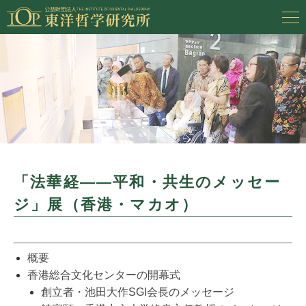
「法華経――平和・共生のメッセー
ジ」展（香港・マカオ）
概要
香港総合文化センターの開幕式
創立者・池田大作SGI会長のメッセージ