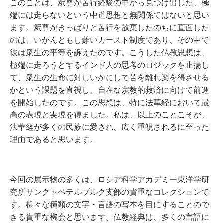
このことは、釈尊が苦行経験の中から見つけ出した、極
端には走らないという中道思想と無関係ではないと思い
ます。釈尊がきっぱりと苦行を放棄したのちに直面した
のは、いかんともし難いカースト制度であり、その中で
彼は衆生の平等を訴えたのです。こうした仏教思想は、
極端に走ろうとするインド人の思考のロジックを止揚し
て、衆生の生命に対しいかにして苦を離れ楽を得させる
かという課題を直視し、自在な宗教的救済に向けて前進
を開始したのです。この思想は、特に法華経において最
高の表現と実現を得ました。私は、以上のことこそが、
法華経が多くの民族に愛され、広く重視されるに至った
理由であると思います。
今回の展示物の多くは、ロシア科学アカデミー東洋学研
究所サンクトペテルブルク支部の貴重なコレクションで
す。様々な種類の文字・言語の写本を目にすることので
きる貴重な機会と思います。仏教経典は、多くの言語に