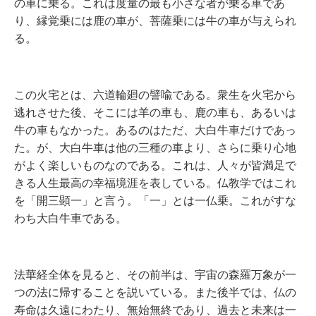
の車に乗る。これは度量の最も小さな者が乗る車であ
り、縁覚乗には鹿の車が、菩薩乗には牛の車が与えられ
る。
この火宅とは、六道輪廻の譬喩である。衆生を火宅から
逃れさせた後、そこには羊の車も、鹿の車も、あるいは
牛の車もなかった。あるのはただ、大白牛車だけであっ
た。が、大白牛車は他の三種の車より、さらに乗り心地
がよく楽しいものなのである。これは、人々が皆満足で
きる人生最高の幸福境涯を表している。仏教学ではこれ
を「開三顕一」と言う。「一」とは一仏乗。これがすな
わち大白牛車である。
法華経全体を見ると、その前半は、宇宙の森羅万象が一
つの法に帰することを説いている。また後半では、仏の
寿命は久遠にわたり、無始無終であり、過去と未来は一