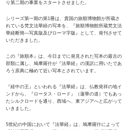
り第二期の事業をスタートさせました。
シリーズ第一期の第1冊は、貴国の旅順博物館が所蔵さ
れている梵文法華経の写本を、『旅順博物館所蔵梵文法
華経断簡―写真版及びローマ字版』として、発刊させて
いただきました。
この『旅順本』は、今日までに発見された写本の最古の
部類に属し、鳩摩羅什が『法華経』の漢訳に用いたであ
ろう原典に極めて近い写本とされています。
『経中の王』といわれる『法華経』は、仏教発祥の地イ
ンドから、『ロータス・ロード』（蓮華の道）でもあっ
たシルクロードを通り、西域へ、東アジアへと広がって
いきました。
5世紀の中国において『法華経』は、鳩摩羅什によって