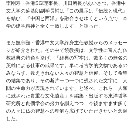
李剛寿・香港SGI理事長、川田所長があいさつ。香港中
文大学の蘇基朗副学長補は「この展示は『伝統と現代』
を結び、『中国と西洋』を融合させゆくという点で、本
学の建学精神と全く一致します」と語った。
また饒宗頤・香港中文大学終身主任教授からのメッセー
ジが紹介された。その中で饒教授は、文学性に富んだ仏
教経典の特色を挙げ、「経典の写本は、数多くの無名の
英雄による仕事の成果です。単に考古学的文物であるの
みならず、数えきれない人々の智慧と信仰、そして希望
の結集であり、その断片一つ一つに残された文字に、人
間の生命力が表現されています」と述べ、これら「人類
に残された貴重な文化遺産」を編集・出版する東洋哲学
研究所と創価学会の努力を讃えつつ、今後ますます多く
の人々に仏の智慧への理解を広げていただきたいと念願
した。