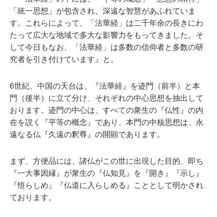
「統一思想」が包含され、深遠な智慧があふれていま
す。これらによって、「法華経」は二千年余の長きにわ
たって広大な地域で多大な影響力をもってきました。そ
して今日もなお、「法華経」は多数の信仰者と多数の研
究者を引き付けています』と。
6世紀、中国の天台は、『法華経』を迹門（前半）と本
門（後半）に立て分け、それぞれの中心思想を抽出して
おります。迹門の中心は、すべての衆生の『仏性』の内
在を説く『平等の概念』であり、本門の中核思想は、永
遠なる仏『久遠の釈尊』の開顕であります。
まず、方便品には、諸仏がこの世に出現した目的、即ち
『一大事因縁』が衆生の『仏知見』を『開き』『示し』
『悟らしめ』『仏道に入らしめる』こととして明かされ
ております。