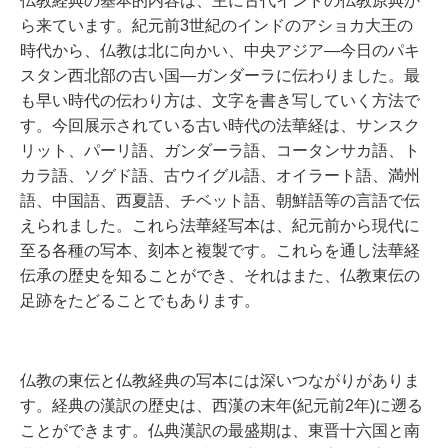
仏教経典の基本的内容は、主に古代インドの仏教原典か
ら来ています。紀元前3世紀のインドのアショカ大王の
時代から、仏教は北に向かい、中央アジア―今日のパキ
スタン西北部の古い国―ガンダーラに伝わりました。最
も早い時代の伝わり方は、文字を書き写していく方法で
す。今回展示されている古い時代の法華経は、サンスク
リット、パーリ語、ガンダーラ語、コータンサカ語、ト
カラ語、ソグド語、古ウイグル語、オイラート語、満州
語、中国語、西夏語、チベット語、朝鮮語等の言語で伝
えられました。これら法華経写本は、紀元前から現代に
至る各種の写本、刻本と複製です。これらを通し法華経
伝承の歴史を知ることができ、それはまた、仏教東伝の
足跡をたどることでもあります。
仏教の東伝と仏教経典の写本には深いつながりがありま
す。経典の漢訳の歴史は、西漢の末年(紀元前2年)に遡る
ことができます。仏典漢訳の最盛期は、東晋十六国と南