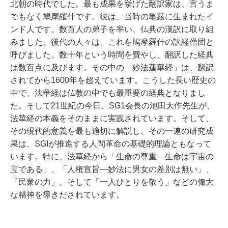
北朝の時代でした。最も成果を挙げた翻訳家は、言うま
でもなく鳩摩羅什です。彼は、当時の亀茲に生まれたイ
ンド人です。数百人の弟子を率い、仏典の漢訳に取り組
みました。後代の人々は、これを鳩摩羅什の訳経僧団と
呼びました。数十年という時間を費やし、翻訳した経典
は数百点に及びます。その中の「妙法蓮華経」は、翻訳
されてから1600年を超えています。こうした長い歴史の
中で、法華経は仏教の中でも最重要の経典となりまし
た。そして21世紀の今日、SG1会長の池田大作先生が、
法華経の本義をそのままに実践されています。そして、
その現代的意義を最も適切に解説し、その一連の研究成
果は、SGIが推進する人間革命の基礎的理論ともなって
います。特に、法華経から「生命の尊重―生命は宇宙の
宝である」、「人権宣旨―妙法に男女の差別は無い」、
「民衆の力」、そして「一人ひとりを敬う」などの偉大
な精神を導きだされています。