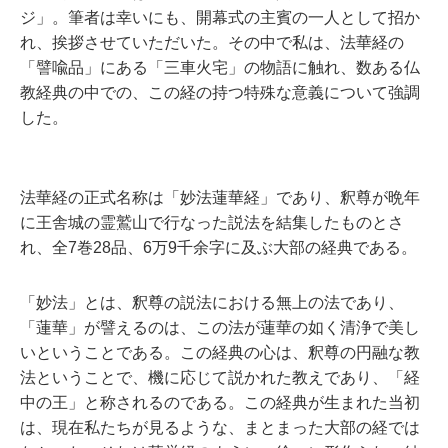
ジ」。筆者は幸いにも、開幕式の主賓の一人として招か
れ、挨拶させていただいた。その中で私は、法華経の
「譬喩品」にある「三車火宅」の物語に触れ、数ある仏
教経典の中での、この経の持つ特殊な意義について強調
した。
法華経の正式名称は「妙法蓮華経」であり、釈尊が晩年
に王舎城の霊鷲山で行なった説法を結集したものとさ
れ、全7巻28品、6万9千余字に及ぶ大部の経典である。
「妙法」とは、釈尊の説法における無上の法であり、
「蓮華」が譬えるのは、この法が蓮華の如く清浄で美し
いということである。この経典の心は、釈尊の円融な教
法ということで、機に応じて説かれた教えであり、「経
中の王」と称されるのである。この経典が生まれた当初
は、現在私たちが見るような、まとまった大部の経では