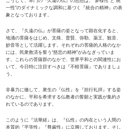
こうして、本門の『久遠の仏』の思想は、“多様性”と“統
一性”のダイナミックな調和に基づく『統合の精神』の表
象となっております。
さて、『久遠の仏』が菩薩の姿となって顕在化すると、
地涌の菩薩をはじめ、文殊、普賢、弥勒、薬王、観音、
妙音等として活躍します。それぞれの菩薩的人格のなか
には、民衆救済を誓う“慈悲の精神”がみなぎっていま
す。これらの菩薩群のなかで、世界平和との関連性にお
いて、今日特に注目すべきは『不軽菩薩』でありましょ
う。
非暴力に徹して、衆生の『仏性』を『担行礼拝』する姿
のなかに、平和を希求する仏教者の誓願と実践が集約さ
れているのであります。
このように『法華経』は、『仏性』の内在という人間の
本質的『平等性』『尊厳性』に立脚しております。そし