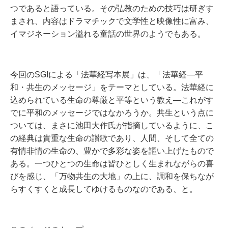
つであると語っている。その弘教のための技巧は研ぎす
まされ、内容はドラマチックで文学性と映像性に富み、
イマジネーション溢れる童話の世界のようでもある。
今回のSGIによる「法華経写本展」は、「法華経―平
和・共生のメッセージ」をテーマとしている。法華経に
込められている生命の尊厳と平等という教え―これがす
でに平和のメッセージではなかろうか。共生という点に
ついては、まさに池田大作氏が指摘しているように、こ
の経典は貴重な生命の讃歌であり、人間、そして全ての
有情非情の生命の、豊かで多彩な姿を謳い上げたもので
ある。一つひとつの生命は皆ひとしく生まれながらの喜
びを感じ、「万物共生の大地」の上に、調和を保ちなが
らすくすくと成長してゆけるものなのである、と。