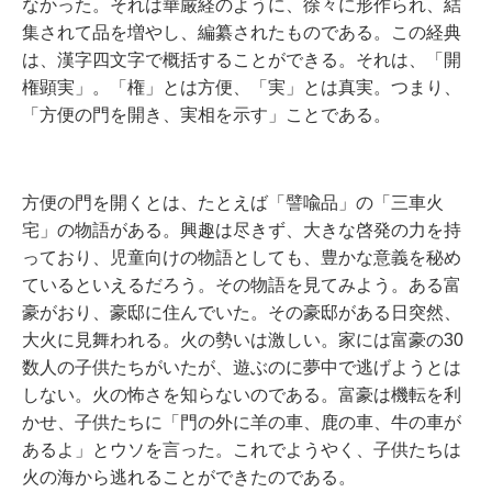
なかった。それは華厳経のように、徐々に形作られ、結
集されて品を増やし、編纂されたものである。この経典
は、漢字四文字で概括することができる。それは、「開
権顕実」。「権」とは方便、「実」とは真実。つまり、
「方便の門を開き、実相を示す」ことである。
方便の門を開くとは、たとえば「譬喩品」の「三車火
宅」の物語がある。興趣は尽きず、大きな啓発の力を持
っており、児童向けの物語としても、豊かな意義を秘め
ているといえるだろう。その物語を見てみよう。ある富
豪がおり、豪邸に住んでいた。その豪邸がある日突然、
大火に見舞われる。火の勢いは激しい。家には富豪の30
数人の子供たちがいたが、遊ぶのに夢中で逃げようとは
しない。火の怖さを知らないのである。富豪は機転を利
かせ、子供たちに「門の外に羊の車、鹿の車、牛の車が
あるよ」とウソを言った。これでようやく、子供たちは
火の海から逃れることができたのである。