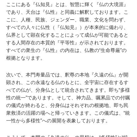
ここにある『仏知見』とは、智慧に輝く『仏の大境涯』
であり、天台は『仏性』と同義に解釈しております。こ
こに、人種、民族、ジェンダー、職業、文化を問わず、
すべての人々に仏性（『仏知見』）が本来的に備わり、
仏界として顕在化することによって成仏が可能であると
する人間存在の本質的『平等性』が示されております。
すべての衆生の『仏性』の内在は、仏教の“生命尊厳”の
根拠となります。
次いで、本門寿量品では、釈尊の本地『久遠の仏』が開
顕され、この永遠なる仏のもとに、全宇宙に存在するす
べての仏が、分身仏として統合されてきます。即ち“多様
性の統一”であります。そして、神力品、嘱累品での付嘱
の儀式が終わると、分身仏はそれぞれの根拠地、即ち民
衆救済の活躍の場へと帰っていきます。この儀式は、“統
一性から多様性”への展開を表象しております。