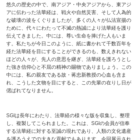
悠久の歴史の中で、南アジア・中央アジアから、東アジ
アに伝わった法華経は、戦火や自然災害、そして人為的
な破壊の波をくぐりましたが、多くの人々が仏法宣揚の
ために、代々にわたって不滅の熱誠により法華経を護り
伝えてきました。中には、尊い生命を捧げた人もいま
す。私たちが今日このように、紙に書かれて千数百年を
経た法華経を目にすることができるのも、数えきれない
ほどの人々が、先人の意思を継ぎ、法華経を護ろうとし
た強き信仰心と不屈の精神の賜物でありましょう。この
中には、私の親友である故・蒋忠新教授の心血も含ま
れ、こうした文物を目にすると、この先輩の在りし日が
偲ばれてなりません。
SGIは長年にわたり、法華経の様々な版を収集し、整理
し、複製してこられました。これは、SGIの会員が信奉
する法華経に対する至誠の現れであり、人類の文化遺産
を護るうえでの大きな貢献でもあります。今回展示され