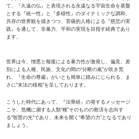
て、『久遠の仏』と表現される永遠なる宇宙生命を基盤
とする『統一性』と『多様性』のダイナミックな調和、
共存の世界観を描きつつ、菩薩的人格による『慈悲の実
践』を通して、非暴力、平和の実現を目指す経典であり
ます。
世界は今、憎悪と報復による暴力性が激発し、偏見、差
別による人種、民族、文化の間の“分断の嵐”が吹き荒
れ、『生命の尊厳』がいとも簡単に踏みにじられる、ま
さに“末法の様相”を呈しております。
こうした時代にあって、『法華経』の発するメッセージ
こそ、危機に瀕する人類“種”そのものの救済を志向す
る“智慧の光”であり、未来を開く“希望の力”となるであり
ましょう。