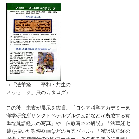
（「法華経――平和・共生の
メッセージ」展のカタログ）
この後、来賓が展示を鑑賞。「ロシア科学アカデミー東
洋学研究所サンクトペテルブルク支部などが所蔵する貴
重な梵語経典の写真」や「仏教写本の解説」「法華経七
譬を描いた敦煌壁画などの写真パネル」「漢訳法華経の
訳者・鳩摩羅什の紹介コーナー」その他を熱心に見学し