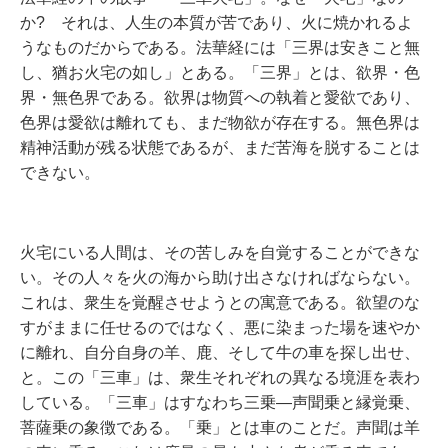
か? それは、人生の本質が苦であり、火に焼かれるよ
うなものだからである。法華経には「三界は安きこと無
し、猶お火宅の如し」とある。「三界」とは、欲界・色
界・無色界である。欲界は物質への執着と愛欲であり、
色界は愛欲は離れても、まだ物欲が存在する。無色界は
精神活動が残る状態であるが、まだ苦海を脱することは
できない。
火宅にいる人間は、その苦しみを自覚することができな
い。その人々を火の海から助け出さなければならない。
これは、衆生を覚醒させようとの寓意である。欲望のな
すがままに任せるのではなく、悪に染まった場を速やか
に離れ、自分自身の羊、鹿、そして牛の車を探し出せ、
と。この「三車」は、衆生それぞれの異なる境涯を表わ
している。「三車」はすなわち三乗―声聞乗と縁覚乗、
菩薩乗の象徴である。「乗」とは車のことだ。声聞は羊