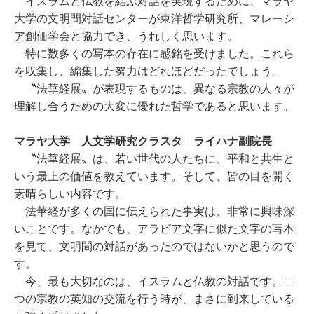
イスラムと仏教を結ぶ対話を実現するために、マラヤ
大学の文明間対話センターが東洋哲学研究所、マレーシ
ア創価学会と協力でき、うれしく思います。
特に数多くの写本の存在に感銘を受けました。これら
を収集し、編集した努力はどれほどだったでしょう。
〝法華経展〟が表現するものは、異なる宗教の人々が
理解し合うための大変に優れた哲学であると思います。
マラヤ大学 人文学研究クラスタ ライハナ副院長
〝法華経展〟は、若い世代の人たちに、平和と共生と
いう最上の価値を教えています。そして、皆の目を開く
素晴らしい内容です。
法華経が多くの国に伝えられた事実は、非常に興味深
いことです。なかでも、アラビア文字に似た文字の写本
を見て、文明間の対話があったのではないかと思うので
す。
今、最も大切なのは、イスラムと仏教の対話です。二
つの宗教の英知の交流を行う時が、まさに到来している