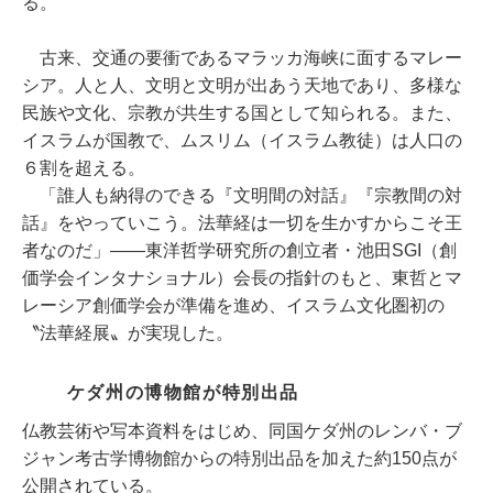
る。
古来、交通の要衝であるマラッカ海峡に面するマレー
シア。人と人、文明と文明が出あう天地であり、多様な
民族や文化、宗教が共生する国として知られる。また、
イスラムが国教で、ムスリム（イスラム教徒）は人口の
６割を超える。
「誰人も納得のできる『文明間の対話』『宗教間の対
話』をやっていこう。法華経は一切を生かすからこそ王
者なのだ」――東洋哲学研究所の創立者・池田SGI（創
価学会インタナショナル）会長の指針のもと、東哲とマ
レーシア創価学会が準備を進め、イスラム文化圏初の
〝法華経展〟が実現した。
ケダ州の博物館が特別出品
仏教芸術や写本資料をはじめ、同国ケダ州のレンバ・ブ
ジャン考古学博物館からの特別出品を加えた約150点が
公開されている。