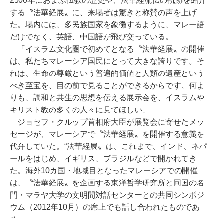
2500年におよぶ仏教の歴史や、法華経流伝の軌跡を紹介
する〝法華経展〟に、来場者は驚きと称賛の声を上げ
た。場内には、多民族国家を象徴するように、マレー語
だけでなく、英語、中国語が飛び交っている。
「イスラム文化圏で初めてとなる〝法華経展〟の開催
は、私たちマレーシア国民にとって大きな誇りです。そ
れは、生命の尊厳という普遍的価値と人類の遺産という
べき至宝を、目の前で見ることができるからです。何よ
りも、調和と共生の思想を伝える展示会を、イスラムや
キリスト教の多くの人々に見てほしい」
ジョセフ・クルップ首相府大臣が展覧会に寄せたメッ
セージが、マレーシアで〝法華経展〟を開催する意義を
代弁していた。“法華経展〟は、これまで、インド、ネパ
ールをはじめ、イギリス、ブラジルなどで開かれてき
た。海外10カ国・地域目となったマレーシアでの開催
は、〝法華経展〟を企画する東洋哲学研究所と同国の名
門・マラヤ大学の文明間対話センターとの共同シンポジ
ウム（2012年10月）の席上でも話し合われたものであ