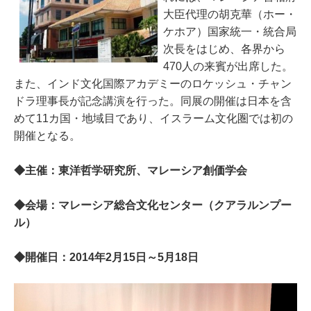
大臣代理の胡克華（ホー・
ケホア）国家統一・統合局
次長をはじめ、各界から
470人の来賓が出席した。
また、インド文化国際アカデミーのロケッシュ・チャン
ドラ理事長が記念講演を行った。同展の開催は日本を含
めて11カ国・地域目であり、イスラーム文化圏では初の
開催となる。
◆主催：東洋哲学研究所、マレーシア創価学会
◆会場：マレーシア総合文化センター（
クアラルンプー
ル
）
◆開催日：2014年2月15日～5月18日