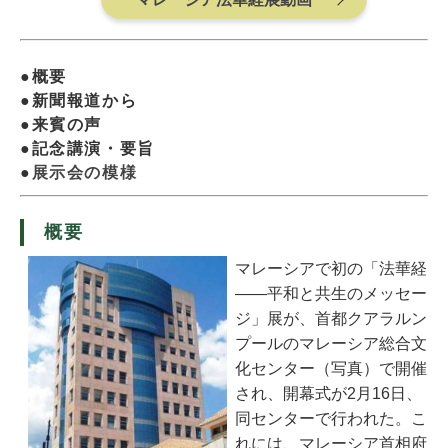
●概要
●新聞報道から
●来賓の声
●記念講演・要旨
●
展示会の模様
概要
マレーシアで初の「法華経
――平和と共生のメッセー
ジ」展が、首都クアラルン
プールのマレーシア総合文
化センター（写真）で開催
され、開幕式が2月16日、
同センターで行われた。こ
れには、マレーシア首相府