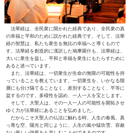
法華経は、全民衆に開かれた経典であり、全民衆の真
の幸福と平和のために説かれた経典です。そして、法華
経の智慧は、私たち衆生を無比の幸福へと導くもので
す。法華経を創造的に漢訳した鳩摩羅什も、法華経は、
大いに衆生を益し、平和と幸福を衆生にもたらすために
あると述べています。
また、法華経は、一切衆生が生命の無限の可能性を持
っていることを教えています。一切衆生を、いかなる階
層にも分け隔てることなく、差別することなく、平等に
益するのです。多様性を認め、一人一人を宝とします。
そして、大聖人は、その一人一人の可能性を開拓させ
ゆく力が法華経にあることを弘めました。
だからこそ大聖人の仏法に触れる時、人生の春風、真
っ青な空、陽光と同じように、人生の嵐や猛吹雪、容赦
ない厳しい強風をも楽しむことができるのです。