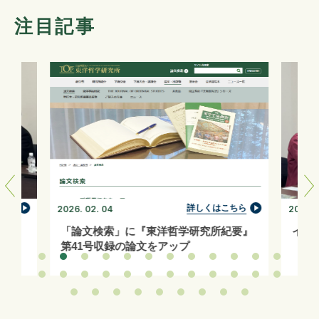
注目記事
ちら
詳しくはこちら
2026. 02. 04
2026. 0
「論文検索」に『東洋哲学研究所紀要』
イン
第41号収録の論文をアップ