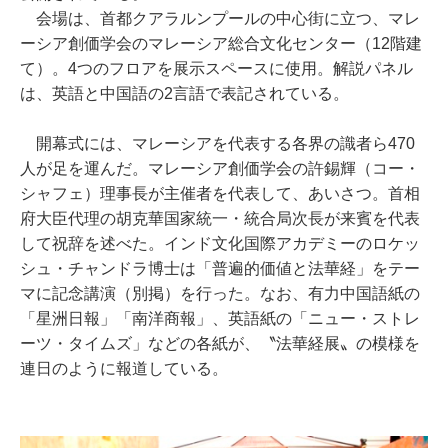
会場は、首都クアラルンプールの中心街に立つ、マレ
ーシア創価学会のマレーシア総合文化センター（12階建
て）。4つのフロアを展示スペースに使用。解説パネル
は、英語と中国語の2言語で表記されている。
開幕式には、マレーシアを代表する各界の識者ら470
人が足を運んだ。マレーシア創価学会の許錫輝（コー・
シャフェ）理事長が主催者を代表して、あいさつ。首相
府大臣代理の胡克華国家統一・統合局次長が来賓を代表
して祝辞を述べた。インド文化国際アカデミーのロケッ
シュ・チャンドラ博士は「普遍的価値と法華経」をテー
マに記念講演（別掲）を行った。なお、有力中国語紙の
「星洲日報」「南洋商報」、英語紙の「ニュー・ストレ
ーツ・タイムズ」などの各紙が、〝法華経展〟の模様を
連日のように報道している。