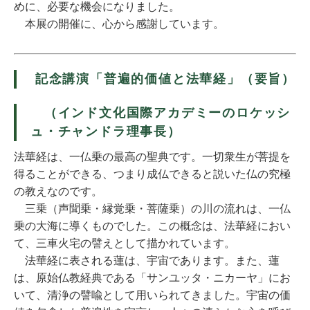
めに、必要な機会になりました。
本展の開催に、心から感謝しています。
記念講演「普遍的価値と法華経」（要旨）
（インド文化国際アカデミーのロケッシ
ュ・チャンドラ理事長）
法華経は、一仏乗の最高の聖典です。一切衆生が菩提を
得ることができる、つまり成仏できると説いた仏の究極
の教えなのです。
三乗（声聞乗・縁覚乗・菩薩乗）の川の流れは、一仏
乗の大海に導くものでした。この概念は、法華経におい
て、三車火宅の譬えとして描かれています。
法華経に表される蓮は、宇宙であります。また、蓮
は、原始仏教経典である「サンユッタ・ニカーヤ」にお
いて、清浄の譬喩として用いられてきました。宇宙の価