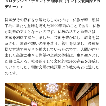
＜ロケッシュ・チャンドラ 理事長（インド文化国際アカ
デミー）＞
韓国がその存在を永遠たらしめたのは、仏教が韓・朝鮮
半島に新たな意味を与えた1600年前のことであり、仏教
が朝鮮の文明となったのです。仏教の活力と新鮮さは、
国家を利益で満たしました。芸術を豊かにし、教育を普
及させ、道路や憩いの場を造り、善行を奨励し、多種多
様な方法で豊かさを拡大していったのです。人間が作り
出した高潔に生きる願望や道徳の体制は、生き生きとし
た目に見える、社会的そして文化的秩序の存在を形成し
ていきました。朝鮮文明の絶頂期は仏教のもとに達した
のです。