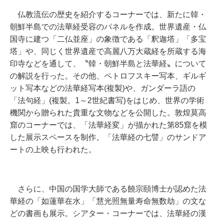
仏教流伝の歴史を紹介するコーナーでは、新たに韓・
朝鮮半島での法華経受容のパネルを作成。世界遺産・仏
国寺に建つ「二仏並座」の象徴である「釈迦塔」「多宝
塔」や、同じく世界遺産で高麗八万大蔵経を所蔵する海
印寺などを通して、〝韓・朝鮮半島と法華経〟について
の解説を行った。その他、ペトロフスキー写本、ギルギ
ット写本などの法華経写本(複製)や、ガンダーラ語の
「法句経」(複製。1～2世紀書写)をはじめ、世界の学術
機関から贈られた貴重な文物などを公開した。敦煌莫高
窟のコーナーでは、「法華経変」が描かれた第85窟を模
した展示スペースを制作。「法華経の七譬」のサンドア
ートの上映も行われた。
さらに、中国の国学大師である饒宗頤博士が認めた法
華経の「如蓮華在水」「慧光照無量寿命無数劫」の文な
どの書画も展示。シアター・コーナーでは、法華経の漢