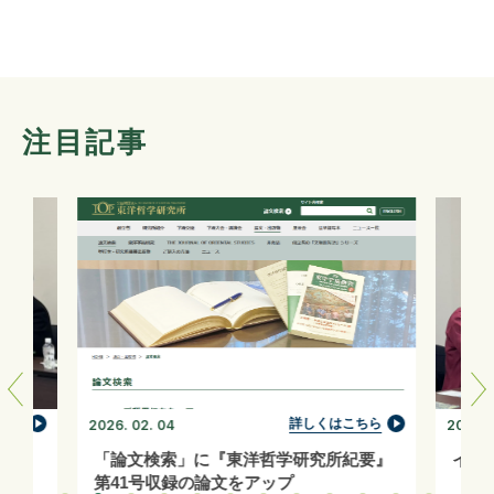
注目記事
ちら
詳しくはこちら
2026. 02. 04
2026. 0
「論文検索」に『東洋哲学研究所紀要』
イン
第41号収録の論文をアップ