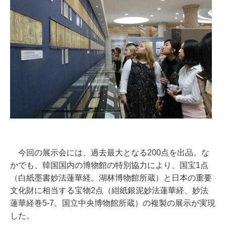
今回の展示会には、過去最大となる200点を出品。な
かでも、韓国国内の博物館の特別協力により、国宝1点
（白紙墨書妙法蓮華経。湖林博物館所蔵）と日本の重要
文化財に相当する宝物2点（紺紙銀泥妙法蓮華経、妙法
蓮華経巻5-7。国立中央博物館所蔵）の複製の展示が実現
した。