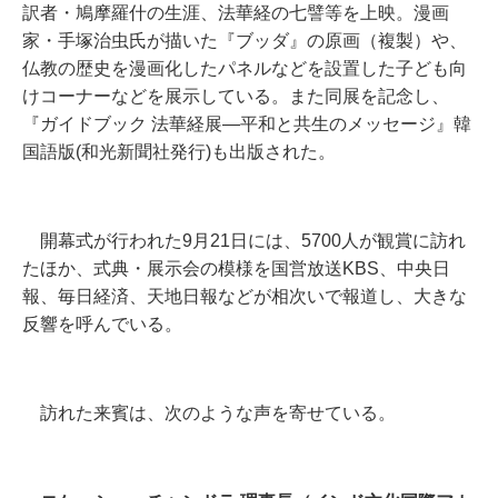
訳者・鳩摩羅什の生涯、法華経の七譬等を上映。漫画
家・手塚治虫氏が描いた『ブッダ』の原画（複製）や、
仏教の歴史を漫画化したパネルなどを設置した子ども向
けコーナーなどを展示している。また同展を記念し、
『ガイドブック 法華経展―平和と共生のメッセージ』韓
国語版(和光新聞社発行)も出版された。
開幕式が行われた9月21日には、5700人が観賞に訪れ
たほか、式典・展示会の模様を国営放送KBS、中央日
報、毎日経済、天地日報などが相次いで報道し、大きな
反響を呼んでいる。
訪れた来賓は、次のような声を寄せている。