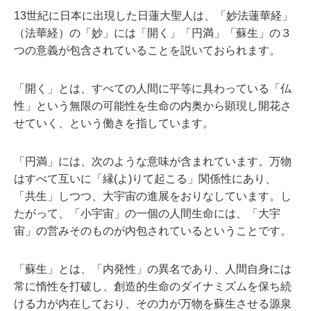
13世紀に日本に出現した日蓮大聖人は、「妙法蓮華経」
（法華経）の「妙」には「開く」「円満」「蘇生」の３
つの意義が包含されていることを説いておられます。
「開く」とは、すべての人間に平等に具わっている「仏
性」という無限の可能性を生命の内奥から顕現し開花さ
せていく、という働きを指しています。
「円満」には、次のような意味が含まれています。万物
はすべて互いに「縁(よ)りて起こる」関係性にあり、
「共生」しつつ、大宇宙の進展をおりなしています。し
たがって、「小宇宙」の一個の人間生命には、「大宇
宙」の営みそのものが内包されているということです。
「蘇生」とは、「内発性」の異名であり、人間自身には
常に惰性を打破し、創造的生命のダイナミズムを保ち続
ける力が内在しており、その力が万物を蘇生させる源泉