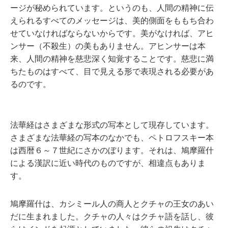
ージが秘められています。というのも、人間の精神に伝
えられるすべてのメッセージは、美的側面をももち合わ
せていなければならないからです。美がなければ、アヒ
ンサー（不殺生）の美もありません。アヒンサーは本
来、人間の精神を慈悲深く知覚することです。慈悲に満
ちたものはすべて、目で見える形で表現される必要があ
るのです。
法華経はさまざまな形式の写本として現存しています。
さまざまな法華経の写本のなかでも、ペトロフスキー本
は西暦６～７世紀にさかのぼります。それは、鳩摩羅什
による漢訳に近い時代のものですが、相違点もありま
す。
鳩摩羅什は、カシミール人の商人とクチャの王女のあい
だに生まれました。クチャの人々はクチャ語を話し、彼