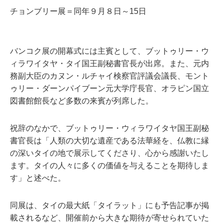
チョンブリー展＝同年９月８日～15日
バンコク展の開幕式には主賓として、ブットゥリー・ウ
ィラワイタヤ・タイ国王副秘書官長が出席。また、元内
務副大臣のカヌン・ルチャイ検察官評議会議長、モント
ゥリー・ダーンパイブーン元大学庁長官、オラピン国立
図書館館長など多数の来賓が列席した。
祝辞のなかで、ブットゥリー・ウィラワイタヤ国王副秘
書官長は「人類の大切な遺産である法華経を、仏教に縁
の深いタイの地で展示してくださり、心から感謝いたし
ます。タイの人々に多くの価値を与えることを期待しま
す」と述べた。
同展は、タイの最大紙「タイラット」にも予告記事が掲
載されるなど、開催前から大きな期待が寄せられていた