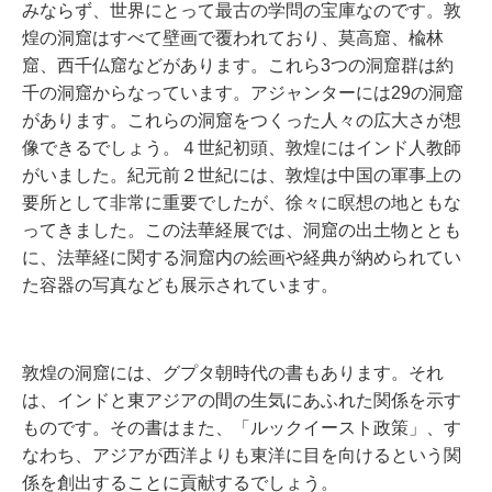
みならず、世界にとって最古の学問の宝庫なのです。敦
煌の洞窟はすべて壁画で覆われており、莫高窟、楡林
窟、西千仏窟などがあります。これら3つの洞窟群は約
千の洞窟からなっています。アジャンターには29の洞窟
があります。これらの洞窟をつくった人々の広大さが想
像できるでしょう。４世紀初頭、敦煌にはインド人教師
がいました。紀元前２世紀には、敦煌は中国の軍事上の
要所として非常に重要でしたが、徐々に瞑想の地ともな
ってきました。この法華経展では、洞窟の出土物ととも
に、法華経に関する洞窟内の絵画や経典が納められてい
た容器の写真なども展示されています。
敦煌の洞窟には、グプタ朝時代の書もあります。それ
は、インドと東アジアの間の生気にあふれた関係を示す
ものです。その書はまた、「ルックイースト政策」、す
なわち、アジアが西洋よりも東洋に目を向けるという関
係を創出することに貢献するでしょう。