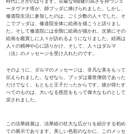
時代にさかのぼります。荘厳な9階建の高さを持つジェ
ータヴァナ塔が、師ブッダに捧げられました。しかし、
修道院生活に参加したのは、ごく少数の人々でした。そ
こでブッダは、修道院全体に絵画を描こうと語りまし
た。そして修道院には全階に絵画が描かれ、次第にその
絵画を鑑賞しに人々が訪れるようになりました。絵画は
人々の精神や心に語りかけ、そして、人々はダルマ
（法）のメッセージを受け入れたのです。
そのように、ダルマのメッセージは、非凡な美をもって
伝えられました。なぜなら、ブッダは遁世僧侶であった
だけでなく、もともと王子だったからです。彼が得たす
べてのものは、大いなる慈悲をもって偉大なものとして
戻されました。
この法華経展は、法華経の壮大な広がりを紹介する初め
ての展示であります。美しい色彩のなかに、このメッセ