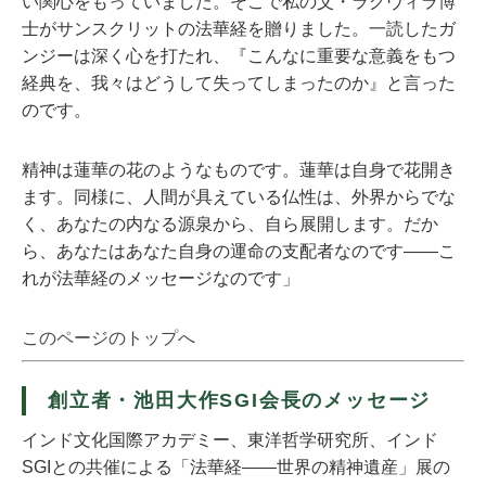
い関心をもっていました。そこで私の父・ラグヴィラ博
士がサンスクリットの法華経を贈りました。一読したガ
ンジーは深く心を打たれ、『こんなに重要な意義をもつ
経典を、我々はどうして失ってしまったのか』と言った
のです。
精神は蓮華の花のようなものです。蓮華は自身で花開き
ます。同様に、人間が具えている仏性は、外界からでな
く、あなたの内なる源泉から、自ら展開します。だか
ら、あなたはあなた自身の運命の支配者なのです――こ
れが法華経のメッセージなのです」
このページのトップへ
創立者・池田大作SGI会長のメッセージ
インド文化国際アカデミー、東洋哲学研究所、インド
SGIとの共催による「法華経――世界の精神遺産」展の