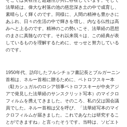
そこでは実在性と超越性が共に存在しています。そして
法華経は、偉大な村落の池の慈悲深き土の中で成育し、
素晴らしく輝くのです。同様に、人間の精神も豊かさに
あふれ、日々の生活の中で輝きを増し、内なる仏性は高
みへと上るのです。精神のこの勢いこそ、法華経の思想
のまさに真髄なのです。それ以来我々は、この経典が表
しているものを理解するために、せっせと努力している
のです。
1950年代、訪印したフルシチョフ書記長とブルガーニン
首相は、ネルー首相に贈るために、ペトロフスキー本
（駐カシュガルのロシア領事ペトロフスキーが中央アジ
アで発見した法華経のサンスクリット写本）のマイクロ
フィルムを携えてきました。そのころ、私の父は国会議
員でした。ネルー首相は父を呼び、「法華経写本のマイ
クロフィルムが届きました。これであなたは研究するこ
とができますね」と言ったそうです。当時は、ソビエト