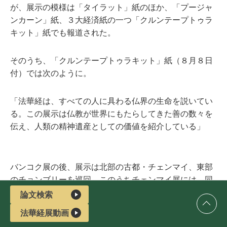
が、展示の模様は「タイラット」紙のほか、「プージャ
ンカーン」紙、３大経済紙の一つ「クルンテープトゥラ
キット」紙でも報道された。
そのうち、「クルンテープトゥラキット」紙（８月８日
付）では次のように。
「法華経は、すべての人に具わる仏界の生命を説いてい
る。この展示は仏教が世界にもたらしてきた善の数々を
伝え、人類の精神遺産としての価値を紹介している」
バンコク展の後、展示は北部の古都・チェンマイ、東部
のチョンブリーを巡回。このうちチェンマイ展には、同
県のクワンチャイ副知事、フランス領事館関係者らが来
論文検索
場。クワンチャイ副知事は「釈尊の深い智慧と慈悲があ
法華経展動画
らわれた法華経は人類の遺産であり、平和思想の源で