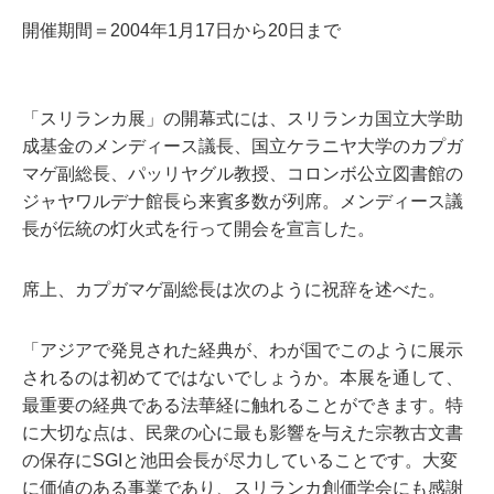
開催期間＝2004年1月17日から20日まで
「スリランカ展」の開幕式には、スリランカ国立大学助
成基金のメンディース議長、国立ケラニヤ大学のカプガ
マゲ副総長、パッリヤグル教授、コロンボ公立図書館の
ジャヤワルデナ館長ら来賓多数が列席。メンディース議
長が伝統の灯火式を行って開会を宣言した。
席上、カプガマゲ副総長は次のように祝辞を述べた。
「アジアで発見された経典が、わが国でこのように展示
されるのは初めてではないでしょうか。本展を通して、
最重要の経典である法華経に触れることができます。特
に大切な点は、民衆の心に最も影響を与えた宗教古文書
の保存にSGIと池田会長が尽力していることです。大変
に価値のある事業であり、スリランカ創価学会にも感謝