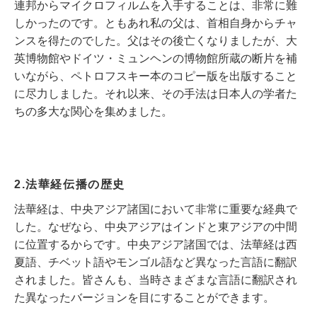
連邦からマイクロフィルムを入手することは、非常に難
しかったのです。ともあれ私の父は、首相自身からチャ
ンスを得たのでした。父はその後亡くなりましたが、大
英博物館やドイツ・ミュンヘンの博物館所蔵の断片を補
いながら、ペトロフスキー本のコピー版を出版すること
に尽力しました。それ以来、その手法は日本人の学者た
ちの多大な関心を集めました。
2.法華経伝播の歴史
法華経は、中央アジア諸国において非常に重要な経典で
した。なぜなら、中央アジアはインドと東アジアの中間
に位置するからです。中央アジア諸国では、法華経は西
夏語、チベット語やモンゴル語など異なった言語に翻訳
されました。皆さんも、当時さまざまな言語に翻訳され
た異なったバージョンを目にすることができます。