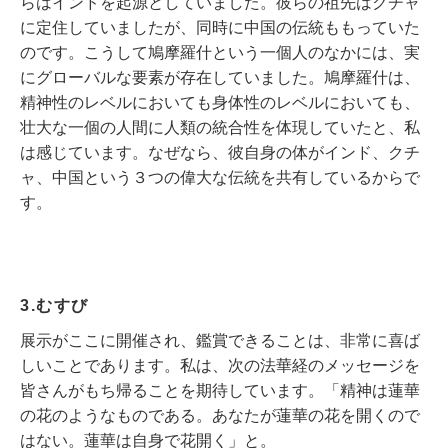
らはインドを起源としていました。彼らの祖先はクチャ
に定住していましたが、同時に中国の伝統ももっていた
のです。こうして鳩摩羅什という一個人のなかには、実
にグローバルな要素が存在していました。鳩摩羅什は、
精神性のレベルにおいても身体性のレベルにおいても、
壮大な一個の人間に人類の統合性を体現していたと、私
は感じています。なぜなら、彼自身の体がインド、クチ
ャ、中国という３つの偉大な伝統を共有しているからで
す。
3.むすび
展示がここに開催され、鑑賞できることは、非常に喜ば
しいことであります。私は、次の法華経のメッセージを
皆さんがもち帰ることを期待しています。「精神は蓮華
の花のようなものである。あなたが蓮華の花を開くので
はない。蓮華は自身で花開く」と。