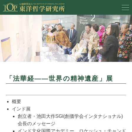
「法華経――世界の精神遺産」展
概要
インド展
創立者・池田大作SGI(創価学会インタナショナル)
会長のメッセージ
インド文化国際アカデミー、ロケッシュ・チャンド