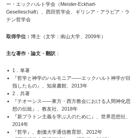
ー・エックハルト学会（Meister-Eckhart-
Geselleschaft）、西田哲学会、ギリシア・アラビア・ラ
テン哲学会
取得学位：
博士（文学：南山大学、2009年）
主な著作・論文・翻訳
：
1．単著
『哲学と神学のハルモニア――エックハルト神学が目
指したもの』、知泉書館、2013年
2．共著
『テオーシス――東方・西方教会における人間神化思
想の伝統』、教友社、2018年
『新プラトン主義を学ぶ人のために』、世界思想社、
2014年
『哲学』、創価大学通信教育部、2012年