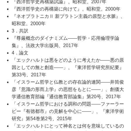
『西洋哲学史再構築試論』、昭和堂、2007年
『西洋哲学史の再構築に向けて』、昭和堂、2000年
『ネオプラトニカⅡ 新プラトン主義の原型と水脈』、
昭和堂、2000年
3．共訳
『尊厳概念のダイナミズム――哲学・応用倫理学論
集』、法政大学出版局、2017年
4．論文
「エックハルトは悪をどのように考えたか――悪の原
因としての無と創造――」、『東洋哲学研究所紀要』
第33号、2017年
「イスラーム哲学と仏教との存在論的連関――井筒俊
彦『意識の形而上学』の思想をもとに――」、創価大
学通信教育部編『通信教育部論集』第20号、2017年
「イスラーム哲学における調和の問題――ファーラー
ビー『有徳都市』の見解を中心に――」、『東洋学術
研究』第54巻第2号、2015年
「エックハルトにとって神名とは何を意味しているの