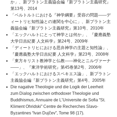
か」、新プラトン主義協会編『新プラトン主義研究』
第13号、2014
「ベルトルトにおける『神学綱要』受容の問題――デ
ィートリヒ知性論との連関を中心に」、新プラトン主
義協会編『新プラトン主義研究』第10号、2010年
「エックハルトにとって神学とは何か」、『慶應義塾
大学日吉紀要 人文科学』第24号、2009年
「ディートリヒにおける思弁神学の主題と知性論」、
『慶應義塾大学日吉紀要 人文科学』第23号、2008年
「東方キリスト教神学と仏教――神化とニルヴァーナ
――」、『東洋学術研究』第45巻第2号、2006年
「エックハルトにおけるスペキエス論」、新プラトン
主義協会編『新プラトン主義研究』第4号、2005年
Die nagative Theologie und die Logik der Leerheit
zum Dialog zwischen orthodoxer Theologie und
Buddhismus, Annuaire de LʼUniversite de Sofia “St.
Kliment Ohridski” Centre de Recherches Slavo-
Byzantines “Ivan Dujčev”, Tome 98 (17).