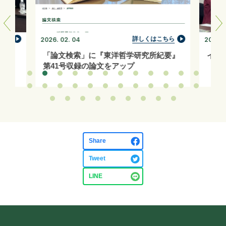
ちら
詳しくはこちら
2026. 02. 04
2026. 0
「論文検索」に『東洋哲学研究所紀要』
イン
第41号収録の論文をアップ
Share
Tweet
LINE